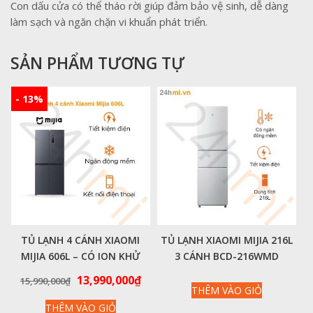
Con dấu cửa có thể tháo rời giúp đảm bảo vệ sinh, dễ dàng
làm sạch và ngăn chặn vi khuẩn phát triển.
SẢN PHẨM TƯƠNG TỰ
- 13%
TỦ LẠNH 4 CÁNH XIAOMI
TỦ LẠNH XIAOMI MIJIA 216L
MIJIA 606L – CÓ ION KHỬ
3 CÁNH BCD-216WMD
KHUẨN, CẤP ĐÔNG NHANH
Giá
Giá
13,990,000
₫
15,990,000
₫
CHÓNG
THÊM VÀO GIỎ
gốc
hiện
THÊM VÀO GIỎ
là:
tại