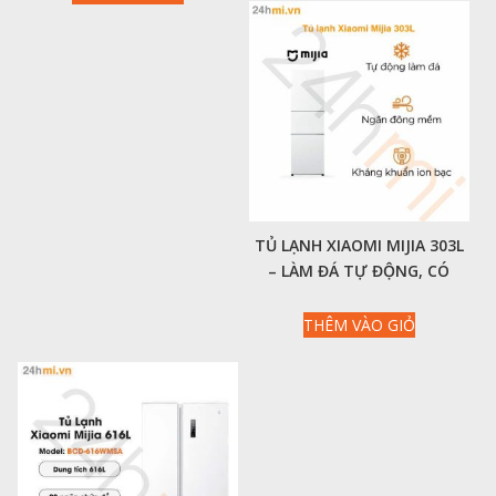
15,990,000₫.
là:
13,990,000₫.
TỦ LẠNH XIAOMI MIJIA 303L
– LÀM ĐÁ TỰ ĐỘNG, CÓ
NGĂN ĐÔNG MỀM
THÊM VÀO GIỎ