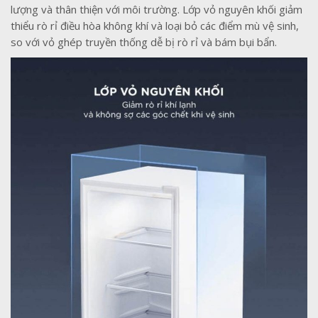
lượng và thân thiện với môi trường. Lớp vỏ nguyên khối giảm
thiểu rò rỉ điều hòa không khí và loại bỏ các điểm mù vệ sinh,
so với vỏ ghép truyền thống dễ bị rò rỉ và bám bụi bẩn.