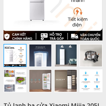
Tủ lạnh ba cửa Xiaomi Mijia 205L