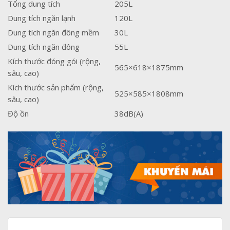
Tổng dung tích
205L
Dung tích ngăn lạnh
120L
Dung tích ngăn đông mềm
30L
Dung tích ngăn đông
55L
Kích thước đóng gói (rộng,
565×618×1875mm
sâu, cao)
Kích thước sản phẩm (rộng,
525×585×1808mm
sâu, cao)
Độ ồn
38dB(A)