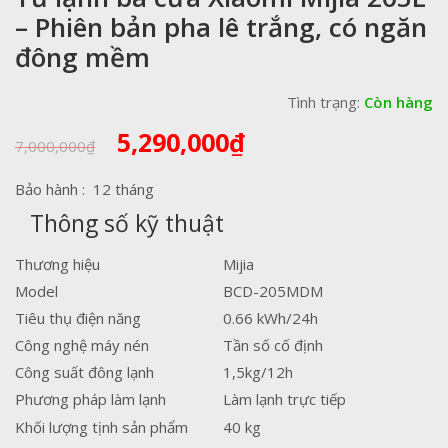
– Phiên bản pha lê trắng, có ngăn
đông mềm
Tình trạng:
Còn hàng
Giá
Giá
5,290,000
₫
7,000,000
₫
gốc
hiện
là:
tại
Bảo hành : 12 tháng
7,000,000₫.
là:
Thông số kỹ thuật
5,290,000₫.
Thương hiệu
Mijia
Model
BCD-205MDM
Tiêu thụ điện năng
0.66 kWh/24h
Công nghệ máy nén
Tần số cố định
Công suất đông lạnh
1,5kg/12h
Phương pháp làm lạnh
Làm lạnh trực tiếp
Khối lượng tịnh sản phẩm
40 kg