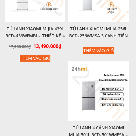
TỦ LẠNH XIAOMI MIJIA 439L
TỦ LẠNH XIAOMI MIJIA 256L
BCD-439WFMBI – THIẾT KẾ 4
BCD-256WMSA 3 CÁNH TIỆN
CỬA TINH TẾ KIỂU PHÁP
LỢI
Giá
Giá
13,490,000
₫
17,500,000
₫
THÊM VÀO GIỎ
gốc
hiện
THÊM VÀO GIỎ
là:
tại
17,500,000₫.
là:
13,490,000₫.
TỦ LẠNH 4 CÁNH XIAOMI
MIJIA 501L BCD-501WMFSA –