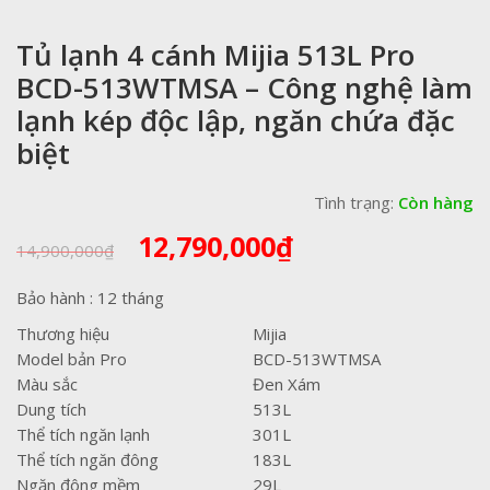
Tủ lạnh 4 cánh Mijia 513L Pro
BCD-513WTMSA – Công nghệ làm
lạnh kép độc lập, ngăn chứa đặc
biệt
Tình trạng:
Còn hàng
Giá
Giá
12,790,000
₫
14,900,000
₫
gốc
hiện
là:
tại
Bảo hành : 12 tháng
14,900,000₫.
là:
Thương hiệu
Mijia
12,790,000₫.
Model bản Pro
BCD-513WTMSA
Màu sắc
Đen Xám
Dung tích
513L
Thể tích ngăn lạnh
301L
Thể tích ngăn đông
183L
Ngăn đông mềm
29L