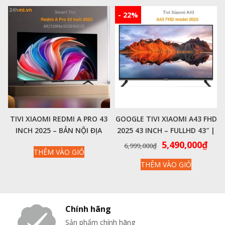
8,000,000₫.
là:
6,49
- 22%
TIVI XIAOMI REDMI A PRO 43
GOOGLE TIVI XIAOMI A43 FHD
INCH 2025 – BẢN NỘI ĐỊA
2025 43 INCH – FULLHD 43″ |
60HZ | 1.5GB | 8GB – CHÍNH
Giá
Giá
5,490,000
₫
6,999,000
₫
THÊM VÀO GIỎ
HÃNG QUỐC TẾ
gốc
hiệ
THÊM VÀO GIỎ
là:
tại
6,999,000₫.
là:
5,49
Chính hãng
Sản phẩm chính hãng