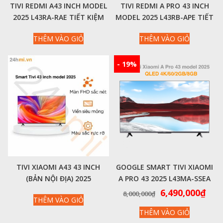
TIVI REDMI A43 INCH MODEL
TIVI REDMI A PRO 43 INCH
2025 L43RA-RAE TIẾT KIỆM
MODEL 2025 L43RB-APE TIẾT
ĐIỆN – BẢN NỘI ĐỊA FULL-
KIỆM ĐIỆN – BẢN NỘI ĐỊA
THÊM VÀO GIỎ
THÊM VÀO GIỎ
HD/60HZ/1GB/8GB
4K/60HZ/3GB/64GB
- 19%
TIVI XIAOMI A43 43 INCH
GOOGLE SMART TIVI XIAOMI
(BẢN NỘI ĐỊA) 2025
A PRO 43 2025 L43MA-SSEA
43 INCH 4K QLED – CHÍNH
Giá
Giá
6,490,000
₫
8,000,000
₫
THÊM VÀO GIỎ
HÃNG QUỐC TẾ
gốc
hiệ
THÊM VÀO GIỎ
là:
tại