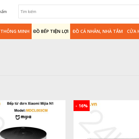
phẩm
̀ THÔNG MINH
ĐỒ BẾP TIỆN LỢI
ĐỒ CÁ NHÂN, NHÀ TẮM
CỬA 
- 16%