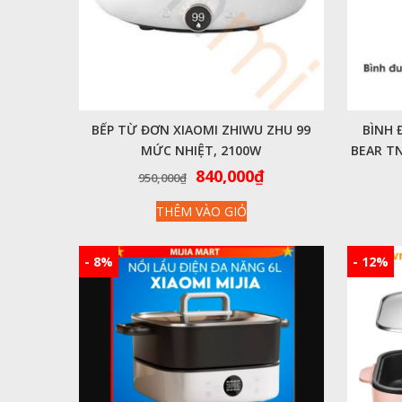
BẾP TỪ ĐƠN XIAOMI ZHIWU ZHU 99
BÌNH 
MỨC NHIỆT, 2100W
BEAR T
Giá
Giá
840,000
₫
950,000
₫
gốc
hiện
THÊM VÀO GIỎ
là:
tại
950,000₫.
là:
840,000₫.
- 8%
- 12%