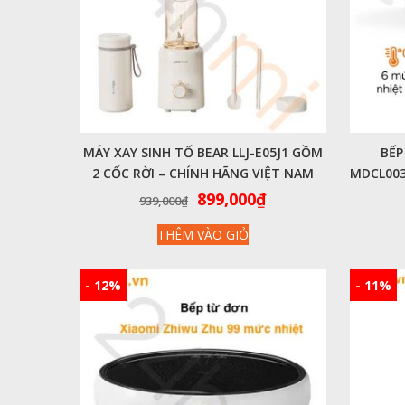
MÁY XAY SINH TỐ BEAR LLJ-E05J1 GỒM
BẾP
2 CỐC RỜI – CHÍNH HÃNG VIỆT NAM
MDCL003
Giá
Giá
899,000
₫
939,000
₫
gốc
hiện
THÊM VÀO GIỎ
là:
tại
939,000₫.
là:
899,000₫.
- 12%
- 11%