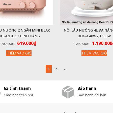
ẨU NƯỚNG 2 NGĂN MINI BEAR
NỒI LẨU NƯỚNG 4L ĐA NĂN
KL-C12D1 CHÍNH HÃNG
DHG-C40W2,1500W
Giá
Giá
Giá
619,000
₫
1,190,000
700,000
₫
1,290,000
₫
gốc
hiện
gốc
THÊM VÀO GIỎ
THÊM VÀO GIỎ
là:
tại
là:
700,000₫.
là:
1,290,000
619,000₫.
1
2
→
63 tỉnh thành
Bảo hành
Giao hàng tận nơi
Bảo hành dài hạn