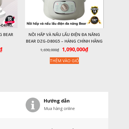
G BEAR
NỒI HẤP VÀ NẤU LẨU ĐIỆN ĐA NĂNG
BEAR DZG-D80G5 – HÀNG CHÍNH HÃNG
Giá
Giá
Giá
₫
1,090,000
₫
1,690,000
₫
hiện
gốc
hiện
THÊM VÀO GIỎ
tại
là:
tại
₫.
là:
1,690,000₫.
là:
1,190,000₫.
1,090,000₫.
Hướng dẫn
Mua hàng online