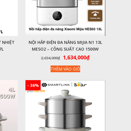
 NHIỆT
NỘI HẤP ĐIỆN ĐA NĂNG MIJIA N1 13L
7L
MESO2 – CÔNG SUẤT CAO 1500W
Giá
Giá
Giá
1,634,000
₫
2,634,000
₫
hiện
gốc
hiện
THÊM VÀO GIỎ
tại
là:
tại
là:
2,634,000₫.
là:
669,000₫.
1,634,000₫.
- 36%