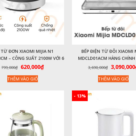
 TỪ ĐƠN XIAOMI MIJIA N1
BẾP ĐIỆN TỪ ĐÔI XIAOMI 
CM – CÔNG SUẤT 2100W VỚI 6
MDCLD01ACM HÀNG CHÍNH
MỨC NHIỆT ĐỘ
TẶNG KÈM CHẢO NƯỚ
Giá
Giá
Giá
620,000
₫
3,090,000
799,000
₫
3,690,000
₫
gốc
hiện
gốc
THÊM VÀO GIỎ
THÊM VÀO GIỎ
là:
tại
là:
799,000₫.
là:
3,690,000
620,000₫.
- 13%