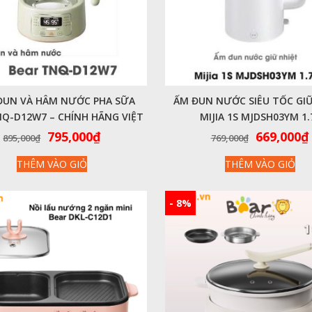
ĐUN VÀ HÂM NƯỚC PHA SỮA
ẤM ĐUN NƯỚC SIÊU TỐC GIỮ
NQ-D12W7 – CHÍNH HÃNG VIỆT
MIJIA 1S MJDSH03YM 1.
NAM
Giá
Giá
Giá
795,000
₫
669,000
₫
895,000
₫
769,000
₫
gốc
hiện
gốc
THÊM VÀO GIỎ
THÊM VÀO GIỎ
là:
tại
là:
895,000₫.
là:
769,000₫.
795,000₫.
- 8%