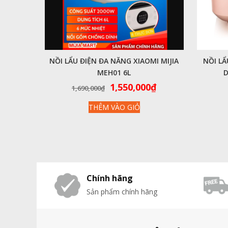
NỒI LẨU ĐIỆN ĐA NĂNG XIAOMI MIJIA
NỒI L
MEH01 6L
D
Giá
Giá
1,550,000
₫
1,690,000
₫
gốc
hiện
THÊM VÀO GIỎ
là:
tại
1,690,000₫.
là:
1,550,000₫.
Chính hãng
Sản phẩm chính hãng