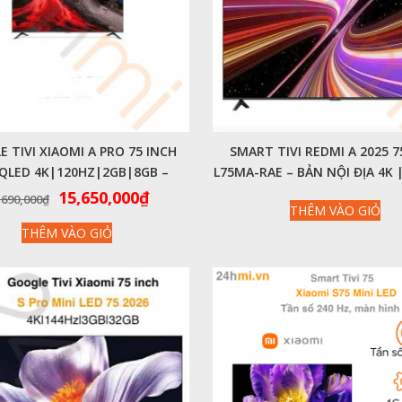
 TIVI XIAOMI A PRO 75 INCH
SMART TIVI REDMI A 2025 7
 QLED 4K|120HZ|2GB|8GB –
L75MA-RAE – BẢN NỘI ĐỊA 4K 
CHÍNH HÃNG QUỐC TẾ
2GB | 32GB
Giá
Giá
15,650,000
₫
,690,000
₫
THÊM VÀO GIỎ
gốc
hiện
THÊM VÀO GIỎ
là:
tại
18,690,000₫.
là:
15,650,000₫.