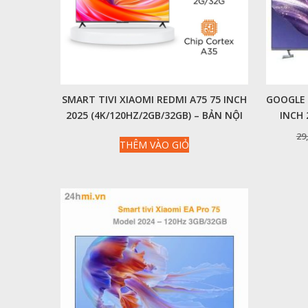
SMART TIVI XIAOMI REDMI A75 75 INCH
GOOGLE T
2025 (4K/120HZ/2GB/32GB) – BẢN NỘI
INCH 
ĐỊA WIFI BĂNG TẦN KÉP 2,4GHZ/5GHZ
29
THÊM VÀO GIỎ