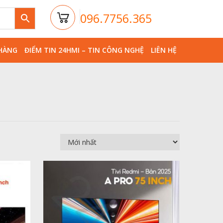
096.7756.365
HÀNG
ĐIỂM TIN 24HMI – TIN CÔNG NGHỆ
LIÊN HỆ