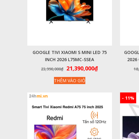
GOOGLE TIVI XIAOMI S MINI LED 75
GOOGLE
INCH 2026 L75MC-SSEA
2026
4K|60HZ|2GB|32GB – CHÍNH HÃNG
Giá
Giá
21,390,000
₫
23,990,000
₫
18
QUỐC TẾ
gốc
hiện
THÊM VÀO GIỎ
là:
tại
23,990,000₫.
là:
21,390,000₫.
- 11%