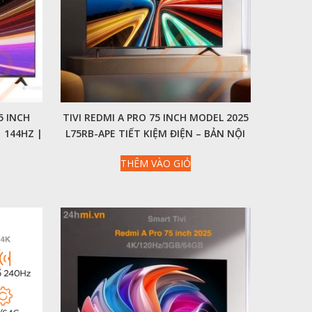
5 INCH
TIVI REDMI A PRO 75 INCH MODEL 2025
| 144HZ |
L75RB-APE TIẾT KIỆM ĐIỆN – BẢN NỘI
ĐỊA 4K/144HZ/3GB/64GB
THÊM VÀO GIỎ