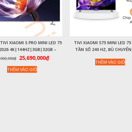
IVI XIAOMI S PRO MINI LED 75
TIVI XIAOMI S75 MINI LED 75
2026 4K|144HZ|3GB|32GB –
TẦN SỐ 240 HZ, BÙ CHUYỂ
CHÍNH HÃNG QUỐC TẾ
MEMC – NỘI ĐỊA
Giá
Giá
25,690,000
₫
,000,000
₫
THÊM VÀO GIỎ
gốc
hiện
THÊM VÀO GIỎ
là:
tại
29,000,000₫.
là:
25,690,000₫.