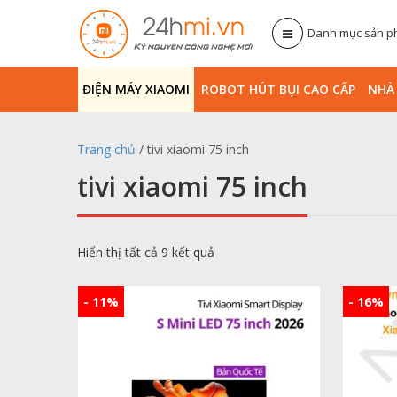
Danh mục sản 
ĐIỆN MÁY XIAOMI
ROBOT HÚT BỤI CAO CẤP
NHA
Trang chủ
/ tivi xiaomi 75 inch
tivi xiaomi 75 inch
Hiển thị tất cả 9 kết quả
- 11%
- 16%