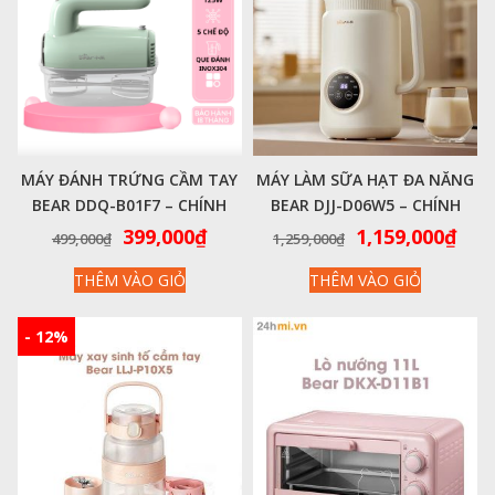
MÁY ĐÁNH TRỨNG CẦM TAY
MÁY LÀM SỮA HẠT ĐA NĂNG
BEAR DDQ-B01F7 – CHÍNH
BEAR DJJ-D06W5 – CHÍNH
HÃNG VIỆT NAM
HÃNG VIỆT NAM
Giá
Giá
Giá
Giá
399,000
₫
1,159,000
₫
499,000
₫
1,259,000
₫
gốc
hiện
gốc
hiệ
THÊM VÀO GIỎ
THÊM VÀO GIỎ
là:
tại
là:
tại
499,000₫.
là:
1,259,000₫.
là:
399,000₫.
1,15
- 12%