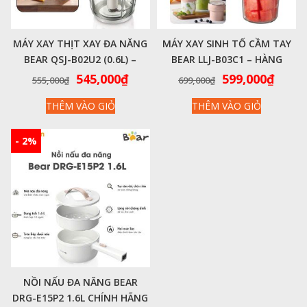
MÁY XAY THỊT XAY ĐA NĂNG
MÁY XAY SINH TỐ CẦM TAY
BEAR QSJ-B02U2 (0.6L) –
BEAR LLJ-B03C1 – HÀNG
CHÍNH HÃNG VIỆT NAM
CHÍNH HÃNG
Giá
Giá
Giá
Giá
545,000
₫
599,000
₫
555,000
₫
699,000
₫
gốc
hiện
gốc
hiện
THÊM VÀO GIỎ
THÊM VÀO GIỎ
là:
tại
là:
tại
555,000₫.
là:
699,000₫.
là:
545,000₫.
599,0
- 2%
NỒI NẤU ĐA NĂNG BEAR
DRG-E15P2 1.6L CHÍNH HÃNG