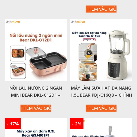
gốc
hiện
THÊM VÀO GIỎ
là:
tại
699,000₫.
là:
599,0
NỒI LẨU NƯỚNG 2 NGĂN
MÁY LÀM SỮA HẠT ĐA NĂNG
MINI BEAR DKL-C12D1 –
1.5L BEAR PBJ-C16Q8 – CHÍNH
CHÍNH HÃNG VIỆT NAM
HÃNG VIỆT NAM
THÊM VÀO GIỎ
THÊM VÀO GIỎ
- 17%
- 2%