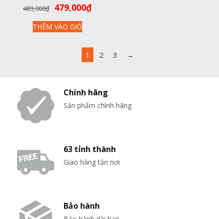
VIỆT NAM (KÈM XỬNG HẤP)
Giá
Giá
479,000
₫
489,000
₫
gốc
hiện
THÊM VÀO GIỎ
là:
tại
489,000₫.
là:
479,000₫.
1
2
3
→
Chính hãng
Sản phẩm chính hãng
63 tỉnh thành
Giao hàng tận nơi
Bảo hành
Bảo hành dài hạn