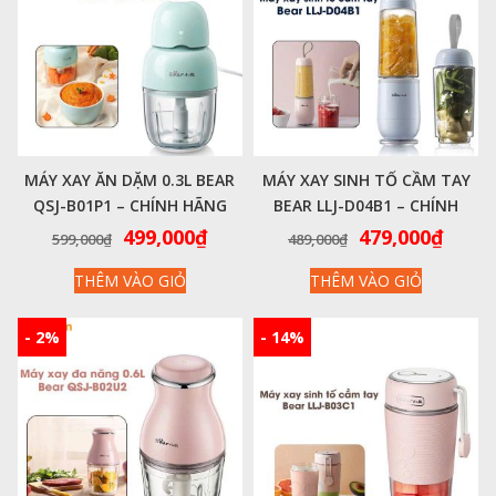
MÁY XAY ĂN DẶM 0.3L BEAR
MÁY XAY SINH TỐ CẦM TAY
QSJ-B01P1 – CHÍNH HÃNG
BEAR LLJ-D04B1 – CHÍNH
VIỆT NAM
HÃNG VIỆT NAM
Giá
Giá
Giá
Giá
499,000
₫
479,000
₫
599,000
₫
489,000
₫
gốc
hiện
gốc
hiện
THÊM VÀO GIỎ
THÊM VÀO GIỎ
là:
tại
là:
tại
599,000₫.
là:
489,000₫.
là:
499,000₫.
479,0
- 2%
- 14%