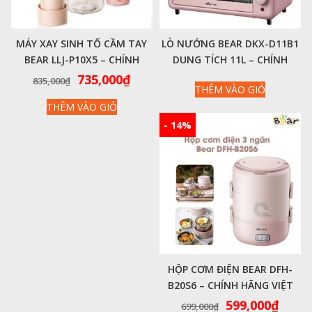
MÁY XAY SINH TỐ CẦM TAY
LÒ NƯỚNG BEAR DKX-D11B1
BEAR LLJ-P10X5 – CHÍNH
DUNG TÍCH 11L – CHÍNH
HÃNG VIỆT NAM
HÃNG VIỆT NAM
Giá
Giá
735,000
₫
835,000
₫
THÊM VÀO GIỎ
gốc
hiện
THÊM VÀO GIỎ
là:
tại
835,000₫.
là:
- 14%
735,000₫.
HỘP CƠM ĐIỆN BEAR DFH-
B20S6 – CHÍNH HÃNG VIỆT
NAM
Giá
Giá
599,000
₫
699,000
₫