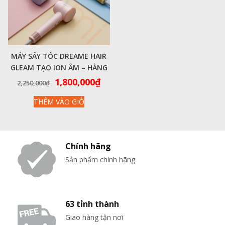
MÁY SẤY TÓC DREAME HAIR
GLEAM TẠO ION ÂM – HÀNG
CHÍNH HÃNG
Giá
Giá
1,800,000
₫
2,250,000
₫
gốc
hiện
THÊM VÀO GIỎ
là:
tại
2,250,000₫.
là:
1,800,000₫.
Chính hãng
Sản phẩm chính hãng
63 tỉnh thành
Giao hàng tận nơi