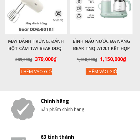
MÁY ĐÁNH TRỨNG, ĐÁNH
BÌNH NẤU NƯỚC ĐA NĂNG
BỘT CẦM TAY BEAR DDQ-
BEAR TNQ-A12L1 KẾT HỢP
B01K1 CHÍNH HÃNG VIỆT
GIỮ ẤM CHÍNH HÃNG VIỆT
Giá
Giá
Giá
Giá
379,000
₫
1,150,000
₫
389,000
₫
1,250,000
₫
NAM
NAM
gốc
hiện
gốc
hiện
THÊM VÀO GIỎ
THÊM VÀO GIỎ
là:
tại
là:
tại
389,000₫.
là:
1,250,000₫.
là:
379,000₫.
1,150
Chính hãng
Sản phẩm chính hãng
63 tỉnh thành