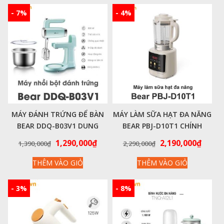
- 7%
- 4%
MÁY ĐÁNH TRỨNG ĐỂ BÀN
MÁY LÀM SỮA HẠT ĐA NĂNG
BEAR DDQ-B03V1 DUNG
BEAR PBJ-D10T1 CHÍNH
TÍCH 4L – CHÍNH HÃNG VIỆT
HÃNG VIỆT NAM
Giá
Giá
Giá
Giá
1,290,000
₫
2,190,000
₫
1,390,000
₫
2,290,000
₫
NAM
gốc
hiện
gốc
hiện
THÊM VÀO GIỎ
THÊM VÀO GIỎ
là:
tại
là:
tại
1,390,000₫.
là:
2,290,000₫.
là:
1,290,000₫.
2,190
- 3%
- 8%