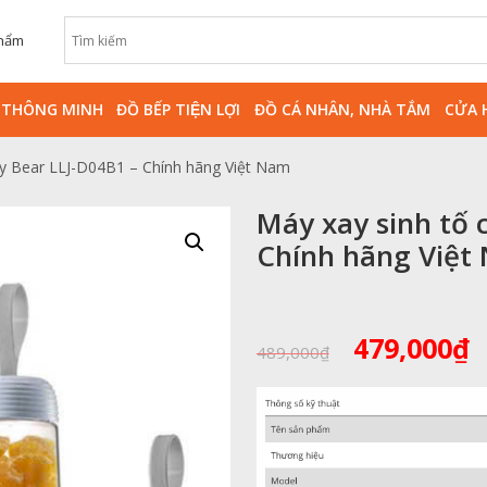
phẩm
̀ THÔNG MINH
ĐỒ BẾP TIỆN LỢI
ĐỒ CÁ NHÂN, NHÀ TẮM
CỬA 
ay Bear LLJ-D04B1 – Chính hãng Việt Nam
Máy xay sinh tố 
Chính hãng Việt
Giá
G
479,000
₫
489,000
₫
gốc
h
là:
t
489,000₫.
l
4