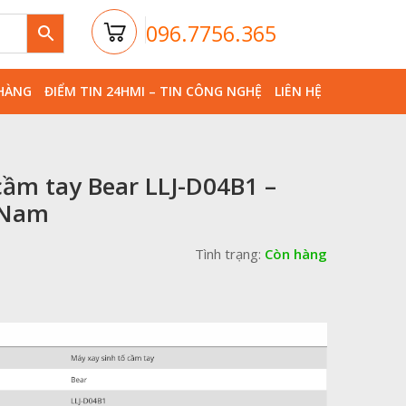
096.7756.365
HÀNG
ĐIỂM TIN 24HMI – TIN CÔNG NGHỆ
LIÊN HỆ
cầm tay Bear LLJ-D04B1 –
 Nam
Tình trạng:
Còn hàng
iá
iện
ại
à:
79,000₫.