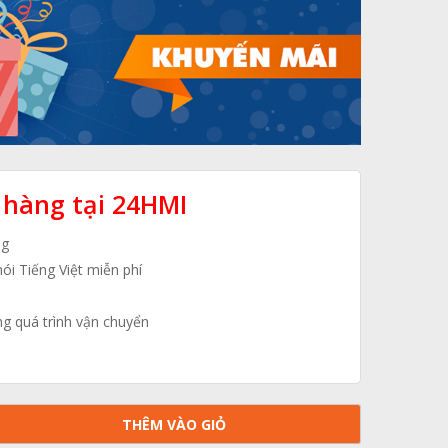
 hàng tại 24HMI
ng
nói Tiếng Việt miễn phí
ng quá trình vận chuyển
THÊM VÀO GIỎ