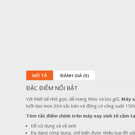
MÔ TẢ
ĐÁNH GIÁ (0)
ĐẶC ĐIỂM NỔI BẬT
Với thiết kế nhỏ gọn, dễ mang theo và lưu giữ,
Máy x
lưỡi dao inox 304 sắc bén và động cơ công suất 150W
Tóm tắt điểm chính trên máy xay sinh tố cầm t
Dễ sử dụng và vệ sinh
Đa dạng công dụng, chế biến được nhiều loại đồ u