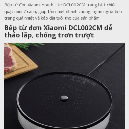
Bếp từ đơn Xiaomi Youth Lite DCL002CM trang bị 1 chiếc
quạt mini 7 cánh, giúp tản nhiệt nhanh chóng, ngăn ngừa tình
trạng quá nhiệt và kéo dài tuổi thọ của sản phẩm.
Bếp từ đơn Xiaomi DCL002CM dễ
tháo lắp, chống trơn trượt