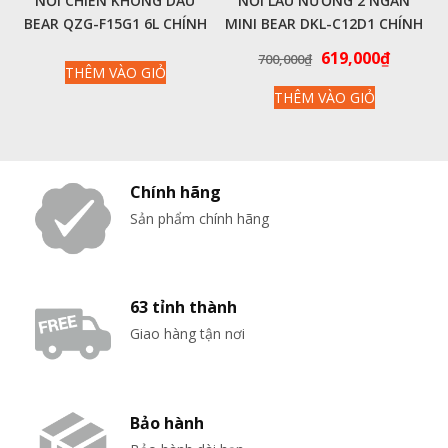
NỒI CHIÊN KHÔNG DẦU
NỒI LẨU NƯỚNG 2 NGĂN
BEAR QZG-F15G1 6L CHÍNH
MINI BEAR DKL-C12D1 CHÍNH
HÃNG
HÃNG
Giá
Giá
619,000
₫
700,000
₫
THÊM VÀO GIỎ
gốc
hiện
THÊM VÀO GIỎ
là:
tại
700,000₫.
là:
619,000
Chính hãng
Sản phẩm chính hãng
63 tỉnh thành
Giao hàng tận nơi
Bảo hành