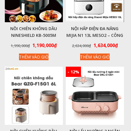
NỒI CHIÊN KHÔNG DẦU
NỘI HẤP ĐIỆN ĐA NĂNG
NINESHIELD KB-5005M
MIJIA N1 13L MESO2 – CÔNG
DUNG TÍCH 8L
SUẤT CAO 1500W
Giá
Giá
Giá
Giá
1,190,000
₫
1,634,000
₫
1,990,000
₫
2,634,000
₫
gốc
hiện
gốc
hiện
THÊM VÀO GIỎ
THÊM VÀO GIỎ
là:
tại
là:
tại
1,990,000₫.
là:
2,634,000₫.
là:
1,190,000₫.
1,634
- 12%