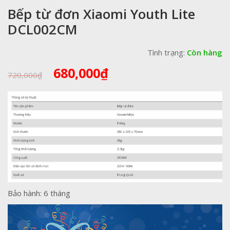
Bếp từ đơn Xiaomi Youth Lite
DCL002CM
Tình trạng:
Còn hàng
Giá
Giá
680,000
₫
720,000
₫
gốc
hiện
là:
tại
720,000₫.
là:
680,000₫.
Bảo hành: 6 tháng