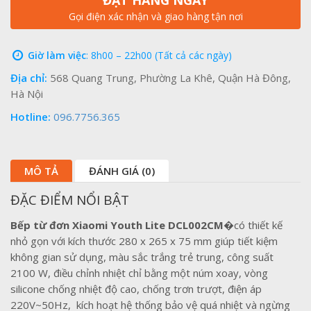
ĐẶT HÀNG NGAY
Gọi điện xác nhận và giao hàng tận nơi
Giờ làm việc
: 8h00 – 22h00 (Tất cả các ngày)
Địa chỉ:
568 Quang Trung, Phường La Khê, Quận Hà Đông,
Hà Nội
Hotline:
096.7756.365
MÔ TẢ
ĐÁNH GIÁ (0)
ĐẶC ĐIỂM NỔI BẬT
Bếp từ đơn Xiaomi Youth Lite DCL002CM
�
có thiết kế
nhỏ gọn với kích thước 280 x 265 x 75 mm giúp tiết kiệm
không gian sử dụng, màu sắc trắng trẻ trung, công suất
2100 W, điều chỉnh nhiệt chỉ bằng một núm xoay, vòng
silicone chống nhiệt độ cao, chống trơn trượt, điện áp
220V~50Hz, kích hoạt hệ thống bảo vệ quá nhiệt và ngừng