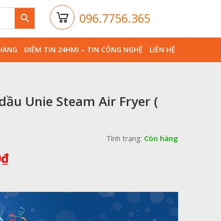
096.7756.365
HÀNG
ĐIỂM TIN 24HMI – TIN CÔNG NGHỆ
LIÊN HỆ
dầu Unie Steam Air Fryer (
Tình trạng:
Còn hàng
Giá
0
₫
hiện
tại
₫.
là:
4,190,000₫.