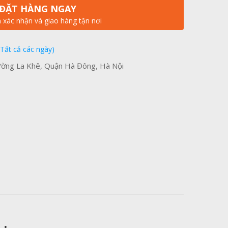
ĐẶT HÀNG NGAY
n xác nhận và giao hàng tận nơi
(Tất cả các ngày)
ờng La Khê, Quận Hà Đông, Hà Nội