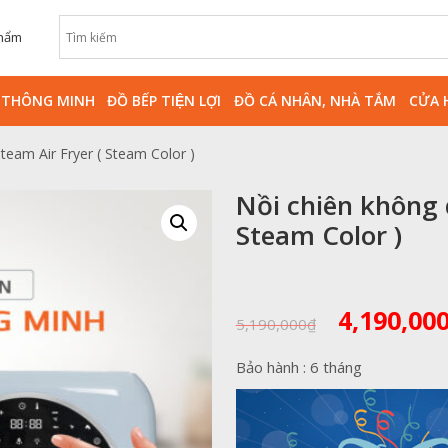
phẩm
̀ THÔNG MINH
ĐỒ BẾP TIỆN LỢI
ĐỒ CÁ NHÂN, NHÀ TẮM
CỬA 
team Air Fryer ( Steam Color )
Nồi chiên không 
Steam Color )
Giá
4,190,00
5,190,000
₫
gốc
là:
Bảo hành : 6 tháng
5,190,000