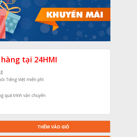
 hàng tại 24HMI
ng
nói Tiếng Việt miễn phí
ng quá trình vận chuyển
THÊM VÀO GIỎ