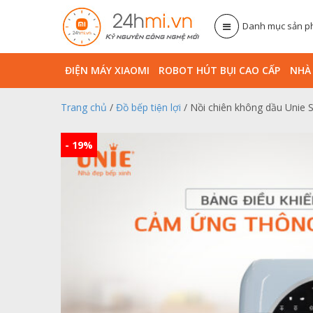
Danh mục sản 
ĐIỆN MÁY XIAOMI
ROBOT HÚT BỤI CAO CẤP
NHA
Trang chủ
/
Đồ bếp tiện lợi
/ Nồi chiên không dầu Unie S
- 19%