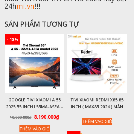
24h
mi.vn
!!!
SẢN PHẨM TƯƠNG TỰ
- 18%
GOOGLE TIVI XIAOMI A 55
TIVI XIAOMI REDMI X85 85
2025 55 INCH L55MA-ASEA –
INCH ( MAX85 2024 ) MÀN
CHÍNH HÃNG QUỐC TẾ
HÌNH 4K 120HZ, MEMC –
Giá
Giá
8,190,000
₫
10,000,000
₫
BẢN NỘI ĐỊA
THÊM VÀO GIỎ
gốc
hiện
THÊM VÀO GIỎ
là:
tại