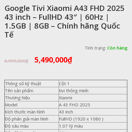
Google Tivi Xiaomi A43 FHD 2025
43 inch – FullHD 43″ | 60Hz |
1.5GB | 8GB – Chính hãng Quốc
Tế
Tình trạng:
Còn hàng
Giá
Giá
5,490,000
₫
6,999,000
₫
gốc
hiện
là:
tại
6,999,000₫.
là:
Thông số kỹ thuật
Cột 1
5,490,000₫.
Tên sản phẩm
tivi thông minh
Thương hiệu
Xiaomi
Model
A 43 FHD 2025
Kích thước màn hình
43 inch
Độ phân giải màn hình
FullHD (1920 x 1080 )
Độ sâu màu
1.07 tỷ màu