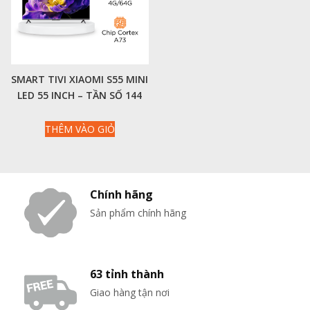
SMART TIVI XIAOMI S55 MINI
LED 55 INCH – TẦN SỐ 144
HZ, MÀN HÌNH 4K, BÙ
CHUYỂN ĐỘNG MEMC
THÊM VÀO GIỎ
Chính hãng
Sản phẩm chính hãng
63 tỉnh thành
Giao hàng tận nơi