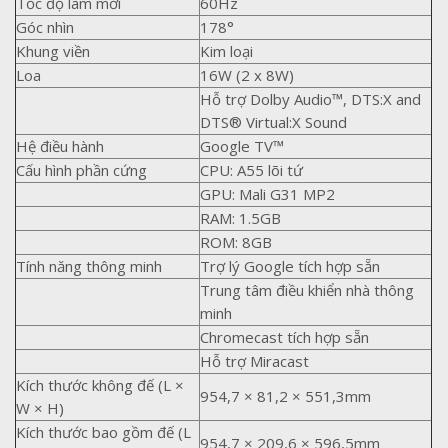
Tốc độ làm mới
60Hz
Góc nhìn
178°
Khung viền
Kim loại
Loa
16W (2 x 8W)
Hỗ trợ Dolby Audio™, DTS:X and
DTS® Virtual:X Sound
Hệ điều hành
Google TV™
Cấu hình phần cứng
CPU: A55 lõi tứ
GPU: Mali G31 MP2
RAM: 1.5GB
ROM: 8GB
Tính năng thông minh
Trợ lý Google tích hợp sẵn
Trung tâm điều khiển nhà thông
minh
Chromecast tích hợp sẵn
Hỗ trợ Miracast
Kích thước không đế (L ×
954,7 × 81,2 × 551,3mm
W × H)
Kích thước bao gồm đế (L
954,7 × 209,6 × 596,5mm