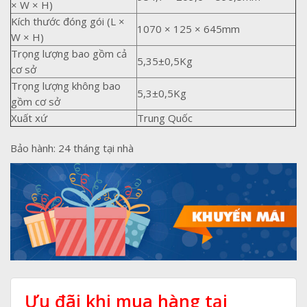
× W × H)
Kích thước đóng gói (L ×
1070 × 125 × 645mm
W × H)
Trọng lượng bao gồm cả
5,35±0,5Kg
cơ sở
Trọng lượng không bao
5,3±0,5Kg
gồm cơ sở
Xuất xứ
Trung Quốc
Bảo hành: 24 tháng tại nhà
Ưu đãi khi mua hàng tại