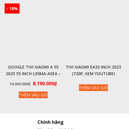
6,999,000₫.
là:
5,490
- 18%
GOOGLE TIVI XIAOMI A 55
TIVI XIAOMI EA32 INCH 2023
2025 55 INCH L55MA-ASEA –
(720P, XEM YOUTUBE)
CHÍNH HÃNG QUỐC TẾ
Giá
Giá
8,190,000
₫
10,000,000
₫
THÊM VÀO GIỎ
gốc
hiện
THÊM VÀO GIỎ
là:
tại
10,000,000₫.
là:
8,190,000₫.
Chính hãng