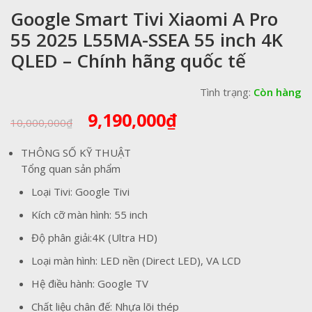
Google Smart Tivi Xiaomi A Pro
55 2025 L55MA-SSEA 55 inch 4K
QLED – Chính hãng quốc tế
Tình trạng:
Còn hàng
Giá
Giá
9,190,000
₫
10,000,000
₫
gốc
hiện
là:
tại
THÔNG SỐ KỸ THUẬT
10,000,000₫.
là:
Tổng quan sản phẩm
9,190,000₫.
Loại Tivi: Google Tivi
Kích cỡ màn hình: 55 inch
Độ phân giải:4K (Ultra HD)
Loại màn hình: LED nền (Direct LED), VA LCD
Hệ điều hành: Google TV
Chất liệu chân đế: Nhựa lõi thép