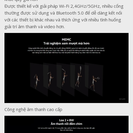
Được thiết kế với giải pháp Wi-Fi 2,4GHz/5GHz, nhiều cổng
thường được sử dụng và Bluetooth 5.0 để dễ dàng kết nối
với các thiết bị khác nhau và thích ứng với nhiều tình huống
giải trí âm thanh và video hơn.
Công nghệ âm thanh cao cấp