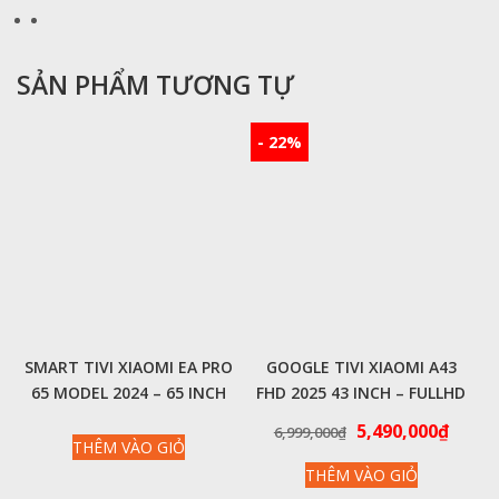
SẢN PHẨM TƯƠNG TỰ
- 22%
SMART TIVI XIAOMI EA PRO
GOOGLE TIVI XIAOMI A43
65 MODEL 2024 – 65 INCH
FHD 2025 43 INCH – FULLHD
120HZ 3GB/32G – NỘI ĐỊA
43″ | 60HZ | 1.5GB | 8GB –
Giá
Giá
5,490,000
₫
6,999,000
₫
CHÍNH HÃNG QUỐC TẾ
THÊM VÀO GIỎ
gốc
hiện
THÊM VÀO GIỎ
là:
tại