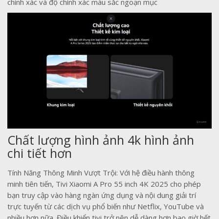
chính xác và độ chính xác màu sắc ngoạn mục
Chất lượng hình ảnh 4k hình ảnh
chi tiết hơn
Tính Năng Thông Minh Vượt Trội: Với hệ điều hành thông
minh tiên tiến, Tivi Xiaomi A Pro 55 inch 4K 2025 cho phép
bạn truy cập vào hàng ngàn ứng dụng và nội dung giải trí
trực tuyến từ các dịch vụ phổ biến như Netflix, YouTube và
nhiều hơn nữa. Điều khiển tivi trở nên dễ dàng hơn bao giờ hết