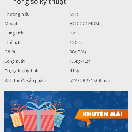
Thông số kỹ thuật
Thương hiệu
Mijia
Model
BCD-221MDM
Dung tích
221L
Thể tích
130 lít
Độ ồn
38dB(A)
Công suất
1,5kg/12h
Trọng lượng tịnh
41kg
Kích thước sản phẩm
524×582×1808 mm