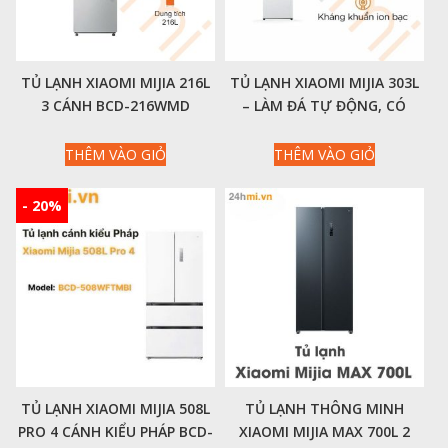
TỦ LẠNH XIAOMI MIJIA 216L
TỦ LẠNH XIAOMI MIJIA 303L
3 CÁNH BCD-216WMD
– LÀM ĐÁ TỰ ĐỘNG, CÓ
NGĂN ĐÔNG MỀM
THÊM VÀO GIỎ
THÊM VÀO GIỎ
- 20%
TỦ LẠNH XIAOMI MIJIA 508L
TỦ LẠNH THÔNG MINH
PRO 4 CÁNH KIỂU PHÁP BCD-
XIAOMI MIJIA MAX 700L 2