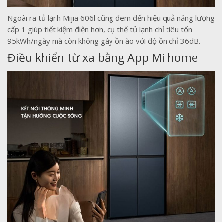
Ngoài ra tủ lạnh Mijia 606l cũng đem đến hiệu quả năng lượng
cấp 1 giúp tiết kiệm điện hơn, cụ thể tủ lạnh chỉ tiêu tốn
95kWh/ngày mà còn không gây ồn ào với độ ồn chỉ 36dB.
Điều khiển từ xa bằng App Mi home