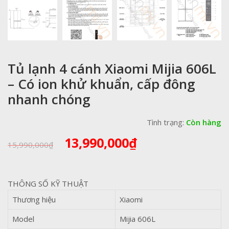
Tủ lạnh 4 cánh Xiaomi Mijia 606L
– Có ion khử khuẩn, cấp đông
nhanh chóng
Tình trạng:
Còn hàng
Giá
Giá
13,990,000
₫
15,990,000
₫
gốc
hiện
là:
tại
15,990,000₫.
là:
THÔNG SỐ KỸ THUẬT
13,990,000₫.
Thương hiệu
Xiaomi
Model
Mijia 606L