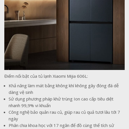
Điểm nổi bật của tủ lạnh Xiaomi Mijia 606L:
Khả năng làm mát bằng không khí không gây đóng đá dễ
dàng vệ sinh
Sử dụng phương pháp khử trùng Ion cao cấp tiêu diệt
nhanh 99,9% vi khuẩn
Công nghệ bảo quản rau củ, giúp rau củ quả tươi lâu tới 7
ngày
Phân chia khoa học với 17 ngăn để đồ cùng thể tích sử