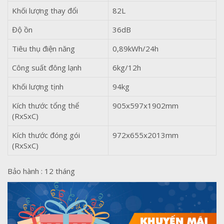
Khối lượng thay đổi
82L
Độ ồn
36dB
Tiêu thụ điện năng
0,89kWh/24h
Công suất đông lạnh
6kg/12h
Khối lượng tịnh
94kg
Kích thước tổng thể
905x597x1902mm
(RxSxC)
Kích thước đóng gói
972x655x2013mm
(RxSxC)
Bảo hành : 12 tháng