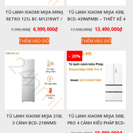
TỦ LẠNH XIAOMI MIJIA MINIJ
TỦ LẠNH XIAOMI MIJIA 439L
RETRO 121L BC-M121RWT /
BCD-439WFMBI – THIẾT KẾ 4
BC-M121CG
CỬA TINH TẾ KIỂU PHÁP
Giá
Giá
Giá
Giá
6,990,000
₫
13,490,000
₫
7,990,000
₫
17,500,000
₫
gốc
hiện
gốc
hiện
THÊM VÀO GIỎ
THÊM VÀO GIỎ
là:
tại
là:
tại
7,990,000₫.
là:
17,500,000₫.
là:
6,990,000₫.
13,4
- 20%
TỦ LẠNH XIAOMI MIJIA 216L
TỦ LẠNH XIAOMI MIJIA 508L
3 CÁNH BCD-216WMD
PRO 4 CÁNH KIỂU PHÁP BCD-
508WFTMBI – CÔNG NGHỆ
Giá
Giá