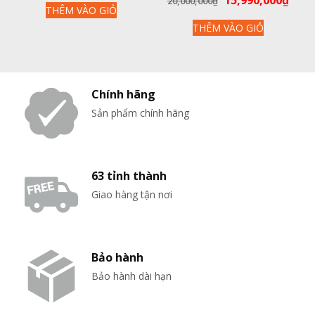
15,990,000
₫
20,000,000
₫
LÀM LẠNH KÉP, KHỬ KHUẨN
THÊM VÀO GIỎ
gốc
hiện
ION 99.99%
THÊM VÀO GIỎ
là:
tại
20,000,000₫.
là:
15,9
Chính hãng
Sản phẩm chính hãng
63 tỉnh thành
Giao hàng tận nơi
Bảo hành
Bảo hành dài hạn