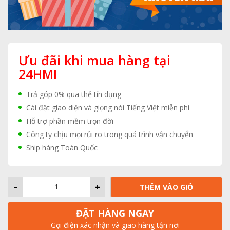
Ưu đãi khi mua hàng tại
24HMI
Trả góp 0% qua thẻ tín dụng
Cài đặt giao diện và giọng nói Tiếng Việt miễn phí
Hỗ trợ phần mềm trọn đời
Công ty chịu mọi rủi ro trong quá trình vận chuyển
Ship hàng Toàn Quốc
-
+
THÊM VÀO GIỎ
ĐẶT HÀNG NGAY
Gọi điện xác nhận và giao hàng tận nơi