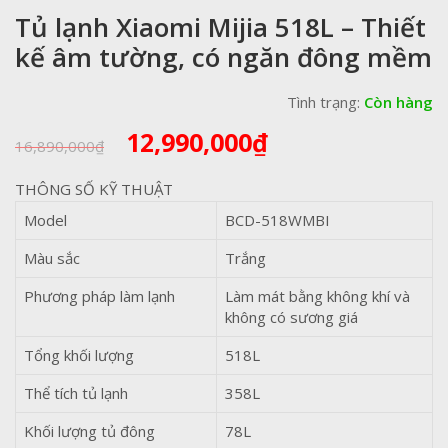
Tủ lạnh Xiaomi Mijia 518L – Thiết
kế âm tường, có ngăn đông mềm
Tình trạng:
Còn hàng
Giá
Giá
12,990,000
₫
16,890,000
₫
gốc
hiện
là:
tại
THÔNG SỐ KỸ THUẬT
16,890,000₫.
là:
Model
BCD-518WMBI
12,990,000₫.
Màu sắc
Trắng
Phương pháp làm lạnh
Làm mát bằng không khí và
không có sương giá
Tổng khối lượng
518L
Thể tích tủ lạnh
358L
Khối lượng tủ đông
78L