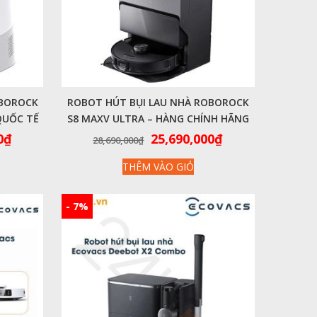
OBOROCK
ROBOT HÚT BỤI LAU NHÀ ROBOROCK
QUỐC TẾ
S8 MAXV ULTRA – HÀNG CHÍNH HÃNG
Giá
Giá
Giá
0
₫
25,690,000
₫
28,690,000
₫
hiện
gốc
hiện
THÊM VÀO GIỎ
tại
là:
tại
0₫.
là:
28,690,000₫.
là:
24,700,000₫.
25,690,000₫.
- 7%