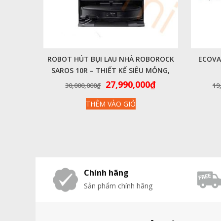
ROBOT HÚT BỤI LAU NHÀ ROBOROCK
ECOVA
SAROS 10R – THIẾT KẾ SIÊU MỎNG,
LÀM SẠCH VƯỢT TRỘI
Giá
Giá
27,990,000
₫
30,000,000
₫
19
gốc
hiện
THÊM VÀO GIỎ
là:
tại
30,000,000₫.
là:
27,990,000₫.
Chính hãng
Sản phẩm chính hãng