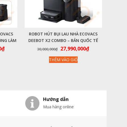
COVACS
ROBOT HÚT BỤI LAU NHÀ ECOVACS
ỘNG LÀM
DEEBOT X2 COMBO – BẢN QUỐC TẾ
Giá
Giá
Giá
0
₫
27,990,000
₫
30,000,000
₫
hiện
gốc
hiện
THÊM VÀO GIỎ
tại
là:
tại
0₫.
là:
30,000,000₫.
là:
18,990,000₫.
27,990,000₫.
Hướng dẫn
Mua hàng online