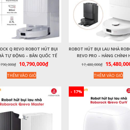
OCK Q REVO ROBOT HÚT BỤI
ROBOT HÚT BỤI LAU NHÀ RO
HÀ TỰ ĐỘNG – BẢN QUỐC TẾ
REVO PRO – HÀNG CHÍNH
Giá
Giá
Giá
10,790,000
₫
15,480,00
,790,000
₫
17,480,000
₫
gốc
hiện
gốc
THÊM VÀO GIỎ
THÊM VÀO GIỎ
là:
tại
là:
17,790,000₫.
là:
17,480,00
10,790,000₫.
- 17%