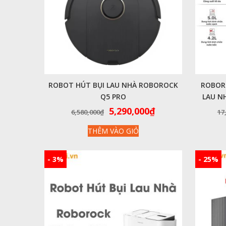
ROBOT HÚT BỤI LAU NHÀ ROBOROCK
ROBOR
Q5 PRO
LAU N
Giá
Giá
5,290,000
₫
6,580,000
₫
17
gốc
hiện
THÊM VÀO GIỎ
là:
tại
6,580,000₫.
là:
5,290,000₫.
- 3%
- 25%