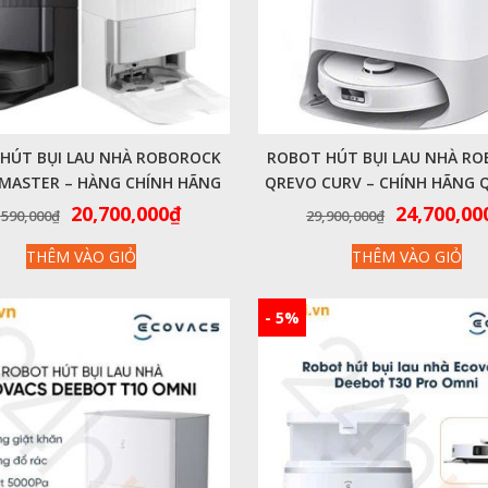
HÚT BỤI LAU NHÀ ROBOROCK
ROBOT HÚT BỤI LAU NHÀ R
MASTER – HÀNG CHÍNH HÃNG
QREVO CURV – CHÍNH HÃNG 
BH 24 THÁNG
Giá
Giá
Giá
20,700,000
₫
24,700,00
,590,000
₫
29,900,000
₫
gốc
hiện
gốc
THÊM VÀO GIỎ
THÊM VÀO GIỎ
là:
tại
là:
27,590,000₫.
là:
29,900,00
20,700,000₫.
- 5%