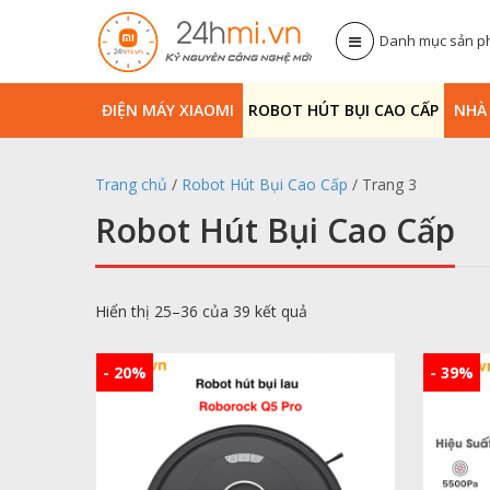
Danh mục sản 
ĐIỆN MÁY XIAOMI
ROBOT HÚT BỤI CAO CẤP
NHA
Trang chủ
/
Robot Hút Bụi Cao Cấp
/ Trang 3
Robot Hút Bụi Cao Cấp
Hiển thị 25–36 của 39 kết quả
- 20%
- 39%