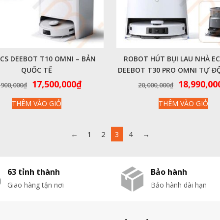
CS DEEBOT T10 OMNI – BẢN
ROBOT HÚT BỤI LAU NHÀ E
QUỐC TẾ
DEEBOT T30 PRO OMNI TỰ Đ
SẠCH THÔNG MINH
Giá
Giá
Giá
17,500,000
₫
18,990,00
,900,000
₫
20,000,000
₫
gốc
hiện
gốc
THÊM VÀO GIỎ
THÊM VÀO GIỎ
là:
tại
là:
19,900,000₫.
là:
20,000,00
17,500,000₫.
←
1
2
3
4
→
63 tỉnh thành
Bảo hành
Giao hàng tận nơi
Bảo hành dài hạn