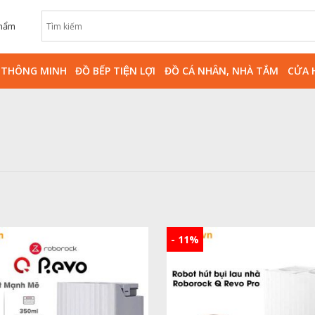
phẩm
̀ THÔNG MINH
ĐỒ BẾP TIỆN LỢI
ĐỒ CÁ NHÂN, NHÀ TẮM
CỬA 
- 11%