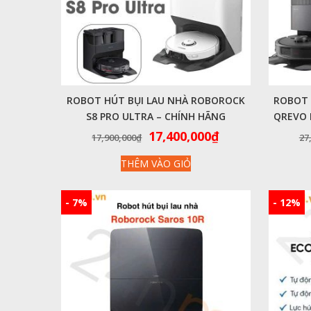
ROBOT HÚT BỤI LAU NHÀ ROBOROCK
ROBOT 
S8 PRO ULTRA – CHÍNH HÃNG
QREVO 
Giá
Giá
17,400,000
₫
17,900,000
₫
27
gốc
hiện
THÊM VÀO GIỎ
là:
tại
17,900,000₫.
là:
17,400,000₫.
- 7%
- 12%