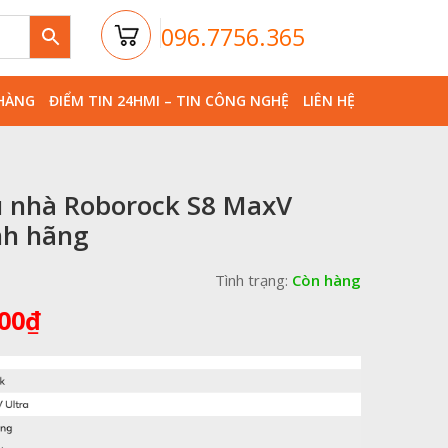
096.7756.365
HÀNG
ĐIỂM TIN 24HMI – TIN CÔNG NGHỆ
LIÊN HỆ
u nhà Roborock S8 MaxV
nh hãng
Tình trạng:
Còn hàng
Giá
00
₫
hiện
tại
00₫.
là:
25,690,000₫.