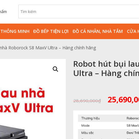
phẩm
̀ THÔNG MINH
ĐỒ BẾP TIỆN LỢI
ĐỒ CÁ NHÂN, NHÀ TẮM
CỬA 
u nhà Roborock S8 MaxV Ultra – Hàng chính hãng
Robot hút bụi la
Ultra – Hàng chí
Giá
25,690,0
28,690,000
₫
gốc
là:
28,690,0