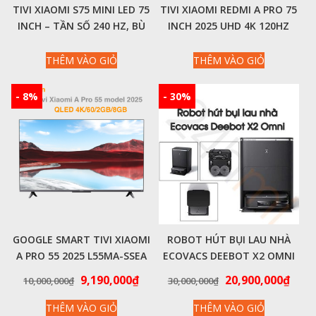
TIVI XIAOMI S75 MINI LED 75
TIVI XIAOMI REDMI A PRO 75
INCH – TẦN SỐ 240 HZ, BÙ
INCH 2025 UHD 4K 120HZ
CHUYỂN ĐỘNG MEMC – NỘI
RAM 3GB ROM 64GB
ĐỊA
THÊM VÀO GIỎ
THÊM VÀO GIỎ
- 8%
- 30%
GOOGLE SMART TIVI XIAOMI
ROBOT HÚT BỤI LAU NHÀ
A PRO 55 2025 L55MA-SSEA
ECOVACS DEEBOT X2 OMNI
55 INCH 4K QLED – CHÍNH
– CHÍNH HÃNG
Giá
Giá
Giá
Giá
9,190,000
₫
20,900,000
₫
10,000,000
₫
30,000,000
₫
HÃNG QUỐC TẾ
gốc
hiện
gốc
hiện
THÊM VÀO GIỎ
THÊM VÀO GIỎ
là:
tại
là:
tại