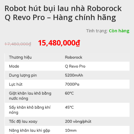
Robot hút bụi lau nhà Roborock
Q Revo Pro – Hàng chính hãng
Tình trạng:
Còn hàng
Giá
Giá
15,480,000
₫
17,480,000
₫
gốc
hiện
là:
tại
17,480,000₫.
là:
15,480,000₫.