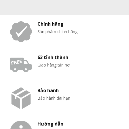
10,000,000₫.
là:
30,000,000₫.
là:
9,190,000₫.
20,9
Chính hãng
Sản phẩm chính hãng
63 tỉnh thành
Giao hàng tận nơi
Bảo hành
Bảo hành dài hạn
Hướng dẫn