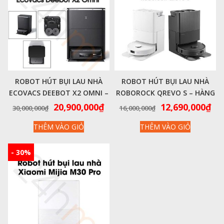
ROBOT HÚT BỤI LAU NHÀ
ROBOT HÚT BỤI LAU NHÀ
ECOVACS DEEBOT X2 OMNI –
ROBOROCK QREVO S – HÀNG
CHÍNH HÃNG
CHÍNH HÃNG
Giá
Giá
Giá
Gi
20,900,000
₫
12,690,000
₫
30,000,000
₫
16,000,000
₫
gốc
hiện
gốc
hi
THÊM VÀO GIỎ
THÊM VÀO GIỎ
là:
tại
là:
tại
30,000,000₫.
là:
16,000,000₫.
là:
20,900,000₫.
12,
- 30%