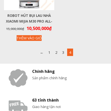
ROBOT HÚT BỤI LAU NHÀ
XIAOMI MIJIA M30 PRO ALL-
IN-ONE – HÀNG CHÍNH HÃNG
Giá
Giá
10,500,000
₫
15,000,000
₫
gốc
hiện
THÊM VÀO GIỎ
là:
tại
15,000,000₫.
là:
10,500,000₫.
←
1
2
3
4
Chính hãng
Sản phẩm chính hãng
63 tỉnh thành
Giao hàng tận nơi