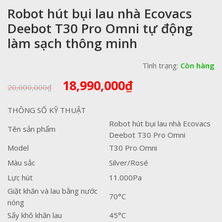
Robot hút bụi lau nhà Ecovacs
Deebot T30 Pro Omni tự động
làm sạch thông minh
Tình trạng:
Còn hàng
Giá
Giá
18,990,000
₫
20,000,000
₫
gốc
hiện
là:
tại
THÔNG SỐ KỸ THUẬT
20,000,000₫.
là:
Robot hút bụi lau nhà Ecovacs
18,990,000₫.
Tên sản phẩm
Deebot T30 Pro Omni
Model
T30 Pro Omni
Màu sắc
Silver/Rosé
Lực hút
11.000Pa
Giặt khăn và lau bằng nước
70°C
nóng
Sấy khô khăn lau
45°C