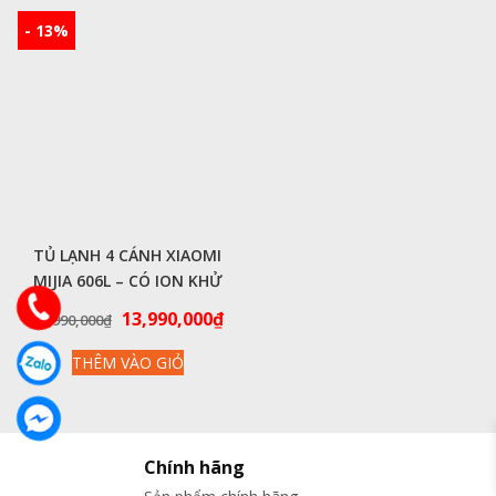
- 13%
TỦ LẠNH 4 CÁNH XIAOMI
MIJIA 606L – CÓ ION KHỬ
KHUẨN, CẤP ĐÔNG NHANH
Giá
Giá
13,990,000
₫
15,990,000
₫
CHÓNG
gốc
hiện
THÊM VÀO GIỎ
là:
tại
15,990,000₫.
là:
13,990,000₫.
Chính hãng