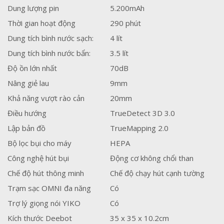
Dung lượng pin
5.200mAh
Thời gian hoạt động
290 phút
Dung tích bình nước sạch:
4 lít
Dung tích bình nước bẩn:
3.5 lít
Độ ồn lớn nhất
70dB
Nâng giẻ lau
9mm
Khả năng vượt rào cản
20mm
Điều hướng
TrueDetect 3D 3.0
Lập bản đồ
TrueMapping 2.0
Bộ lọc bụi cho máy
HEPA
Công nghệ hút bụi
Động cơ không chổi than
Chế độ hút thông minh
Chế độ chạy hút cạnh tường
Trạm sạc OMNI đa năng
Có
Trợ lý giọng nói YIKO
Có
Kích thước Deebot
35 x 35 x 10.2cm