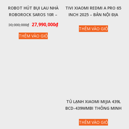
ROBOT HÚT BỤI LAU NHÀ
TIVI XIAOMI REDMI A PRO 65
ROBOROCK SAROS 10R –
INCH 2025 – BẢN NỘI ĐỊA
THIẾT KẾ SIÊU MỎNG, LÀM
4K/120HZ/3GB/64GB
Giá
Giá
27,990,000
₫
30,000,000
₫
SẠCH VƯỢT TRỘI
THÊM VÀO GIỎ
gốc
hiện
THÊM VÀO GIỎ
là:
tại
30,000,000₫.
là:
27,990,000₫.
TỦ LẠNH XIAOMI MIJIA 439L
BCD-439WMBI THÔNG MINH
4 CÁNH MODEL MỚI NHẤT
2024
THÊM VÀO GIỎ