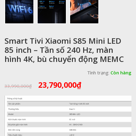
Smart Tivi Xiaomi S85 Mini LED
85 inch – Tần số 240 Hz, màn
hình 4K, bù chuyển động MEMC
Tình trạng:
Còn hàng
Giá
Giá
23,790,000
₫
33,990,000
₫
gốc
hiện
là:
tại
33,990,000₫.
là:
23,790,000₫.