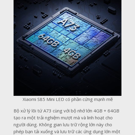
Xiaomi S85 Mini LED có phần cứng mạnh mẽ
Bộ xử lý lõi tứ A73 cùng với bộ nhớ lớn 4GB + 64GB
tạo ra một trải nghiệm mượt mà và linh hoạt cho
người dùng. Không gian lưu trữ rộng lớn này cho
phép bạn tải xuống và lưu trữ các ứng dụng lớn một