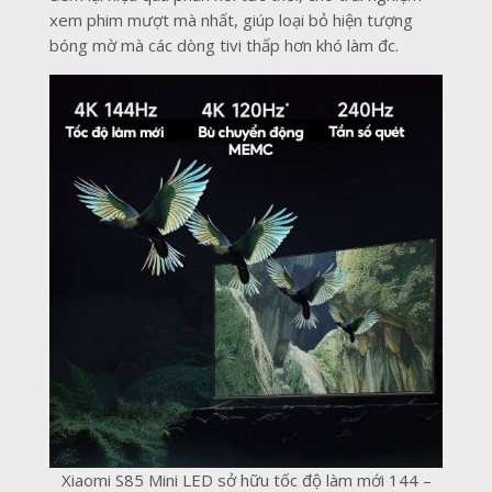
xem phim mượt mà nhất, giúp loại bỏ hiện tượng
bóng mờ mà các dòng tivi thấp hơn khó làm đc.
Xiaomi S85 Mini LED sở hữu tốc độ làm mới 144 –