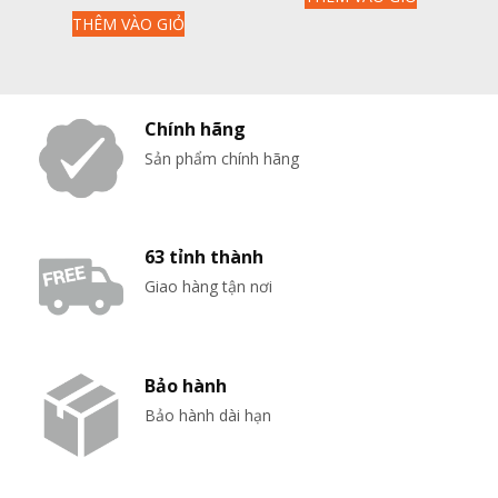
gốc
hiện
THÊM VÀO GIỎ
là:
tại
16,000,000₫.
là:
12,690,000₫.
Chính hãng
Sản phẩm chính hãng
63 tỉnh thành
Giao hàng tận nơi
Bảo hành
Bảo hành dài hạn