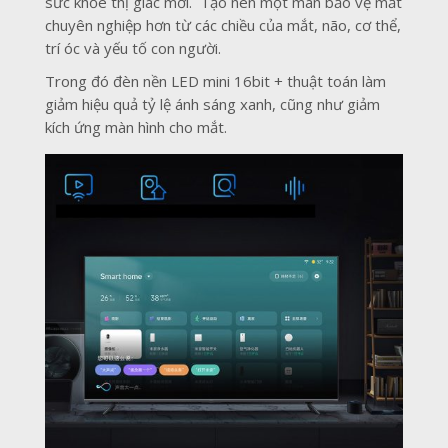
sức khỏe thị giác mới. Tạo nên một màn bảo vệ mắt
chuyên nghiệp hơn từ các chiều của mắt, não, cơ thể,
trí óc và yếu tố con người.
Trong đó đèn nền LED mini 16bit + thuật toán làm
giảm hiệu quả tỷ lệ ánh sáng xanh, cũng như giảm
kích ứng màn hình cho mắt.