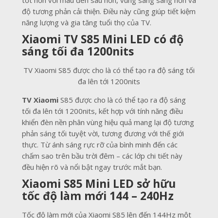
tốt hơn với màu đen sâu hơn, vùng sáng sáng hơn và
độ tương phản cải thiện. Điều này cũng giúp tiết kiệm
năng lượng và gia tăng tuổi thọ của TV.
Xiaomi TV S85 Mini LED có đ
ộ
sáng tối đa 1200nits
TV Xiaomi S85 được cho là có thể tạo ra độ sáng tối
đa lên tới 1200nits
TV Xiaomi
S85 được cho là có thể tạo ra độ sáng
tối đa lên tới 1200nits, kết hợp với tính năng điều
khiển đèn nền phân vùng hiệu quả mang lại độ tương
phản sáng tối tuyệt vời, tương đương với thế giới
thực. Từ ánh sáng rực rỡ của bình minh đến các
chấm sao trên bầu trời đêm – các lớp chi tiết này
đều hiện rõ và nổi bật ngay trước mắt bạn.
Xiaomi S85 Mini LED sở hữu
tốc độ làm mới 144 – 240Hz
Tốc độ làm mới của Xiaomi S85 lên đến 144Hz một