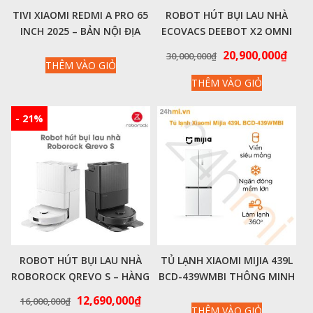
TIVI XIAOMI REDMI A PRO 65
ROBOT HÚT BỤI LAU NHÀ
INCH 2025 – BẢN NỘI ĐỊA
ECOVACS DEEBOT X2 OMNI
4K/120HZ/3GB/64GB
– CHÍNH HÃNG
Giá
Giá
20,900,000
₫
30,000,000
₫
THÊM VÀO GIỎ
gốc
hiện
THÊM VÀO GIỎ
là:
tại
30,000,000₫.
là:
20,9
- 21%
ROBOT HÚT BỤI LAU NHÀ
TỦ LẠNH XIAOMI MIJIA 439L
ROBOROCK QREVO S – HÀNG
BCD-439WMBI THÔNG MINH
CHÍNH HÃNG
4 CÁNH MODEL MỚI NHẤT
Giá
Giá
12,690,000
₫
16,000,000
₫
2024
THÊM VÀO GIỎ