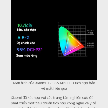
Màn hình của Xiaomi TV S85 Mini LED tích hợp bảo
vệ mắt hiệu quả
Xiaomi đã kết hợp với các trung tâm nghiên cứu để
phát triển một tiêu chuẩn tích hợp công nghệ và y tế