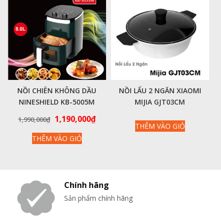
NỒI CHIÊN KHÔNG DẦU
NỒI LẨU 2 NGĂN XIAOMI
NINESHIELD KB-5005M
MIJIA GJT03CM
DUNG TÍCH 8L
Giá
Giá
1,190,000
₫
1,990,000
₫
THÊM VÀO GIỎ
gốc
hiện
THÊM VÀO GIỎ
là:
tại
1,990,000₫.
là:
1,190,000₫.
Chính hãng
Sản phẩm chính hãng