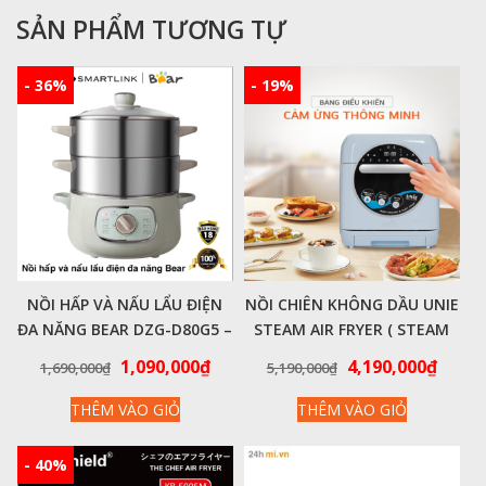
SẢN PHẨM TƯƠNG TỰ
- 36%
- 19%
NỒI HẤP VÀ NẤU LẨU ĐIỆN
NỒI CHIÊN KHÔNG DẦU UNIE
ĐA NĂNG BEAR DZG-D80G5 –
STEAM AIR FRYER ( STEAM
HÀNG CHÍNH HÃNG
COLOR )
Giá
Giá
Giá
Giá
1,090,000
₫
4,190,000
₫
1,690,000
₫
5,190,000
₫
gốc
hiện
gốc
hiện
THÊM VÀO GIỎ
THÊM VÀO GIỎ
là:
tại
là:
tại
1,690,000₫.
là:
5,190,000₫.
là:
1,090,000₫.
4,190
- 40%