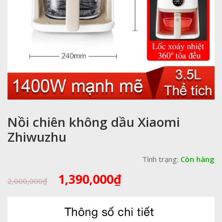
Nồi chiên không dầu Xiaomi
Zhiwuzhu
Tình trạng:
Còn hàng
Giá
Giá
1,390,000
₫
2,000,000
₫
gốc
hiện
là:
tại
2,000,000₫.
là: