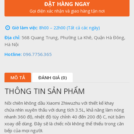
ĐẶT HÀNG NGAY
Gọi điện xác nhận và giao hàng tận nơi
Giờ làm việc
: 8h00 – 22h00 (Tất cả các ngày)
Địa chỉ:
568 Quang Trung, Phường La Khê, Quận Hà Đông,
Hà Nội
Hotline:
096.7756.365
MÔ TẢ
ĐÁNH GIÁ (0)
THÔNG TIN SẢN PHẨM
Nồi chiên không dầu Xiaomi Zhiwuzhu với thiết kế khay
chứa nhìn xuyên thấu với dung tích 3.5L, khả năng làm nóng
nhanh 360 độ, nhiệt độ tùy chỉnh 40 đến 200 độ C, nút bấm
xoay dễ dùng. Đây sẽ là chiếc nồi không thể thiếu trong căn
bếp của mọi người.