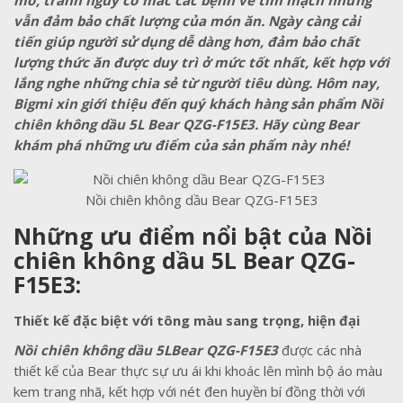
mỡ, tránh nguy cơ mắc các bệnh về tim mạch nhưng
vẫn đảm bảo chất lượng của món ăn. Ngày càng cải
tiến giúp người sử dụng dễ dàng hơn, đảm bảo chất
lượng thức ăn được duy trì ở mức tốt nhất, kết hợp với
lắng nghe những chia sẻ từ người tiêu dùng. Hôm nay,
Bigmi xin giới thiệu đến quý khách hàng sản phẩm Nồi
chiên không dầu 5L Bear QZG-F15E3. Hãy cùng Bear
khám phá những ưu điểm của sản phẩm này nhé!
Nồi chiên không dầu Bear QZG-F15E3
Những ưu điểm nổi bật của Nồi
chiên không dầu 5L Bear QZG-
F15E3:
Thiết kế đặc biệt với tông màu sang trọng, hiện đại
Nồi chiên không dầu 5LBear QZG-F15E3
được các nhà
thiết kế của Bear thực sự ưu ái khi khoác lên mình bộ áo màu
kem trang nhã, kết hợp với nét đen huyền bí đồng thời với