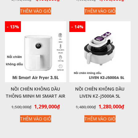
gốc
hiện
gốc
hiện
THÊM VÀO GIỎ
THÊM VÀO GIỎ
là:
tại
là:
tại
5,190,000₫.
là:
1,990,000₫.
là:
4,190,000₫.
1,190
- 13%
- 14%
NỒI CHIÊN KHÔNG DẦU
NỒI CHIÊN KHÔNG DẦU
THÔNG MINH MI SMART AIR
LIVEN KZ-J5000A 5L
FRYER 3.5L BẢN CHÍNH HÃNG
Giá
Giá
Giá
Giá
1,299,000
₫
1,280,000
₫
1,500,000
₫
1,480,000
₫
VIỆT NAM BH 24 THÁNG
gốc
hiện
gốc
hiện
THÊM VÀO GIỎ
THÊM VÀO GIỎ
là:
tại
là:
tại
1,500,000₫.
là:
1,480,000₫.
là:
1,299,000₫.
1,280