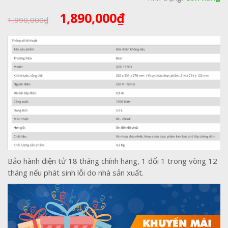
Giá
Giá
1,890,000
₫
1,990,000
₫
gốc
hiện
là:
tại
1,990,000₫.
là:
1,890,000₫.
Bảo hành điện tử 18 tháng chính hãng, 1 đổi 1 trong vòng 12
tháng nếu phát sinh lỗi do nhà sản xuất.