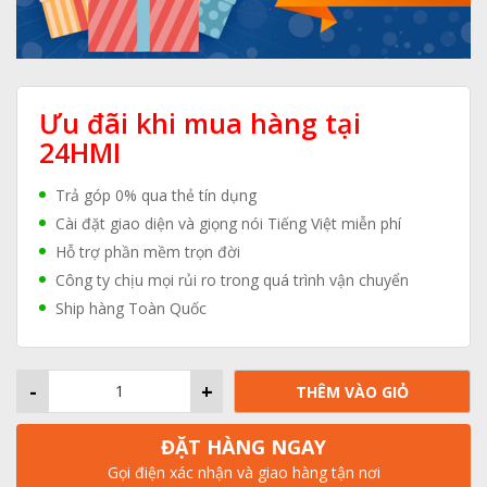
Ưu đãi khi mua hàng tại
24HMI
Trả góp 0% qua thẻ tín dụng
Cài đặt giao diện và giọng nói Tiếng Việt miễn phí
Hỗ trợ phần mềm trọn đời
Công ty chịu mọi rủi ro trong quá trình vận chuyển
Ship hàng Toàn Quốc
-
+
THÊM VÀO GIỎ
ĐẶT HÀNG NGAY
Gọi điện xác nhận và giao hàng tận nơi