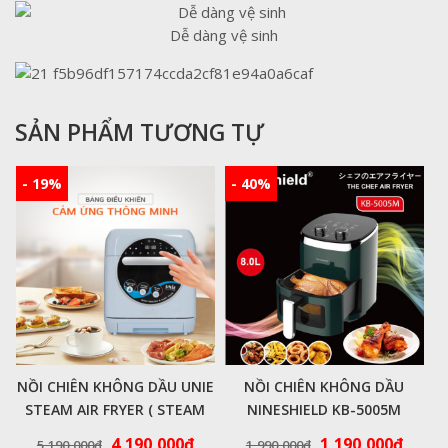
Dễ dàng vệ sinh
SẢN PHẨM TƯƠNG TỰ
- 19%
- 40%
NỒI CHIÊN KHÔNG DẦU UNIE
NỒI CHIÊN KHÔNG DẦU
STEAM AIR FRYER ( STEAM
NINESHIELD KB-5005M
COLOR )
DUNG TÍCH 8L
Giá
Giá
Giá
Giá
4,190,000
₫
1,190,000
₫
5,190,000
₫
1,990,000
₫