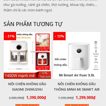
như gà nướng, cánh gà chiên, thịt nướng, khoai tây chiên,…
thậm chí là các món bánh ngọt.
SẢN PHẨM TƯƠNG TỰ
- 31%
- 13%
NỒI CHIÊN KHÔNG DẦU
NỒI CHIÊN KHÔNG DẦU
XIAOMI ZHIWUZHU
THÔNG MINH MI SMART AIR
FRYER 3.5L BẢN CHÍNH HÃNG
Giá
Giá
Giá
Giá
1,390,000
₫
1,299,000
₫
2,000,000
₫
1,500,000
₫
VIỆT NAM BH 24 THÁNG
gốc
hiện
gốc
hiện