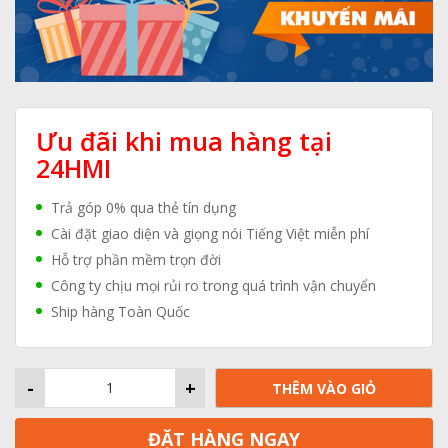
Ưu đãi khi mua hàng tại
24HMI
Trả góp 0% qua thẻ tín dụng
Cài đặt giao diện và giọng nói Tiếng Việt miễn phí
Hỗ trợ phần mềm trọn đời
Công ty chịu mọi rủi ro trong quá trình vận chuyển
Ship hàng Toàn Quốc
-
+
THÊM VÀO GIỎ
ĐẶT HÀNG NGAY