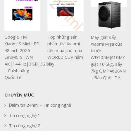
Google Tivi
Top những sản
Máy giặt sấy
Xiaomi S Mini LED
phẩm tivi Xiaomi
Xiaomi Mijia cửa
98 inch 2026
nên mua cho mùa
trước
L98MC-STWN
WORLD CUP năm
WD105MJA10MY
4K|144Hz|3GB|32GB
nay
giặt 10.5kg, sấy
– Chính hãng
7kg QMP4628VN
Quốc Tế
– Bản Quốc Tế
CHUYÊN MỤC
Điểm tin 24hmi – Tin công nghệ
Tin công nghệ 1
Tin công nghệ 2