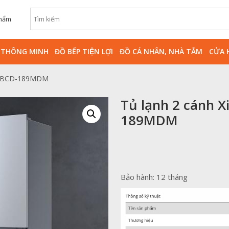
phẩm
̀ THÔNG MINH
ĐỒ BẾP TIỆN LỢI
ĐỒ CÁ NHÂN, NHÀ TẮM
CỬA 
89L BCD-189MDM
Tủ lạnh 2 cánh X
189MDM
Bảo hành: 12 tháng