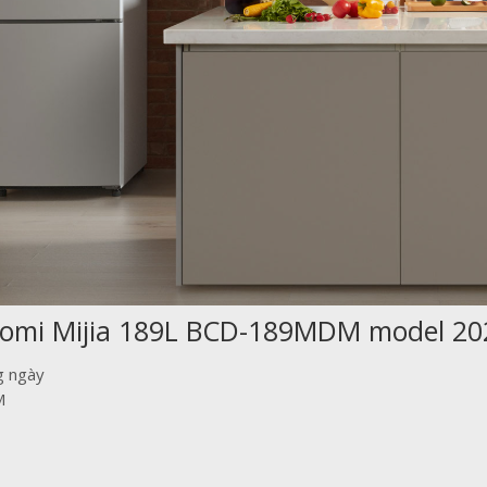
iaomi Mijia 189L BCD-189MDM model 20
g ngày
M