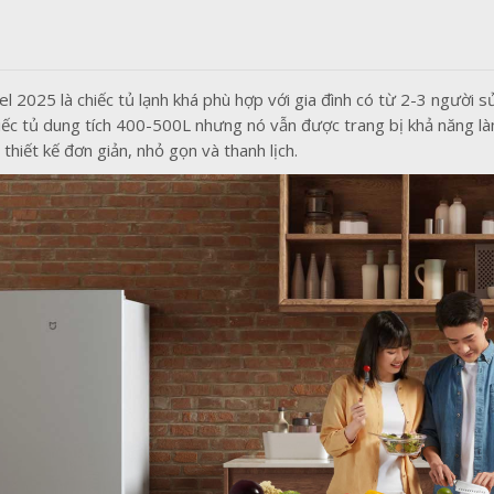
025 là chiếc tủ lạnh khá phù hợp với gia đình có từ 2-3 người sử
ếc tủ dung tích 400-500L nhưng nó vẫn được trang bị khả năng làm
thiết kế đơn giản, nhỏ gọn và thanh lịch.