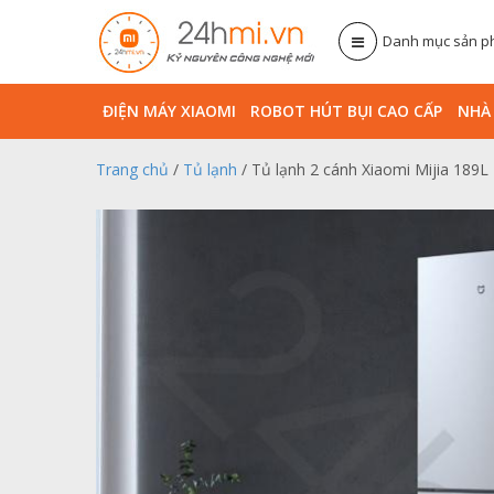
Danh mục sản 
ĐIỆN MÁY XIAOMI
ROBOT HÚT BỤI CAO CẤP
NHA
Trang chủ
/
Tủ lạnh
/ Tủ lạnh 2 cánh Xiaomi Mijia 1