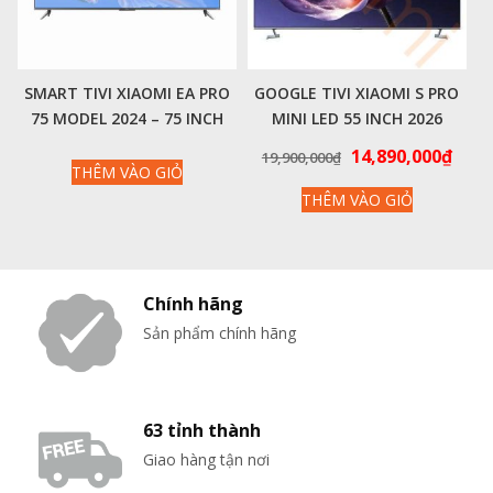
SMART TIVI XIAOMI EA PRO
GOOGLE TIVI XIAOMI S PRO
75 MODEL 2024 – 75 INCH
MINI LED 55 INCH 2026
120HZ 3GB/32G – NỘI ĐỊA
4K|144HZ|3GB|32GB –
Giá
Giá
14,890,000
₫
19,900,000
₫
CHÍNH HÃNG QUỐC TẾ
THÊM VÀO GIỎ
gốc
hiện
THÊM VÀO GIỎ
là:
tại
19,900,000₫.
là:
14,8
Chính hãng
Sản phẩm chính hãng
63 tỉnh thành
Giao hàng tận nơi