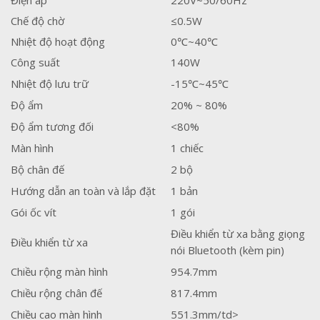
Điện áp
220V~50/60Hz
Chế độ chờ
≤0.5W
Nhiệt độ hoạt động
0℃~40℃
Công suất
140W
Nhiệt độ lưu trữ
-15℃~45℃
Độ ẩm
20% ~ 80%
Độ ẩm tương đối
<80%
Màn hình
1 chiếc
Bộ chân đế
2 bộ
Hướng dẫn an toàn và lắp đặt
1 bản
Gói ốc vít
1 gói
Điều khiển từ xa bằng giọng
Điều khiển từ xa
nói Bluetooth (kèm pin)
Chiều rộng màn hình
954.7mm
Chiều rộng chân đế
817.4mm
Chiều cao màn hình
551.3mm/td>