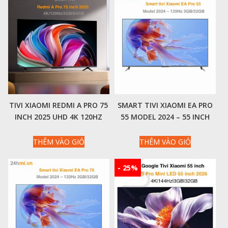
TIVI XIAOMI REDMI A PRO 75
SMART TIVI XIAOMI EA PRO
INCH 2025 UHD 4K 120HZ
55 MODEL 2024 – 55 INCH
RAM 3GB ROM 64GB
120HZ 3GB/32G – NỘI ĐỊA
THÊM VÀO GIỎ
THÊM VÀO GIỎ
- 25%