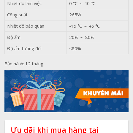
Nhiệt độ làm việc
0 ℃ ～ 40 ℃
Công suất
265W
Nhiệt độ bảo quản
-15 ℃ ～ 45 ℃
Độ ẩm
20% ～ 80%
Độ ẩm tương đối
<80%
Bảo hành: 12 tháng
Ưu đãi khi mua hàng tại