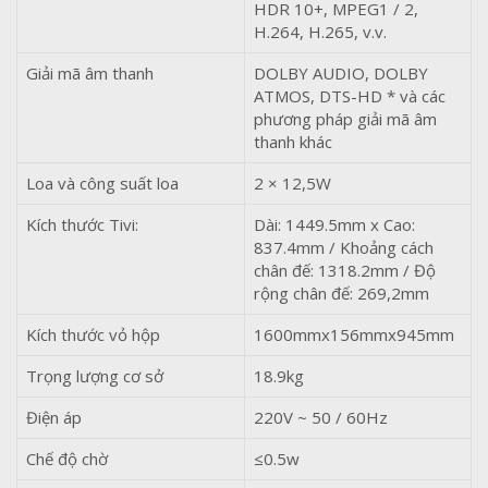
HDR 10+, MPEG1 / 2,
H.264, H.265, v.v.
Giải mã âm thanh
DOLBY AUDIO, DOLBY
ATMOS, DTS-HD * và các
phương pháp giải mã âm
thanh khác
Loa và công suất loa
2 × 12,5W
Kích thước Tivi:
Dài: 1449.5mm x Cao:
837.4mm / Khoảng cách
chân đế: 1318.2mm / Độ
rộng chân đế: 269,2mm
Kích thước vỏ hộp
1600mmx156mmx945mm
Trọng lượng cơ sở
18.9kg
Điện áp
220V ~ 50 / 60Hz
Chế độ chờ
≤0.5w