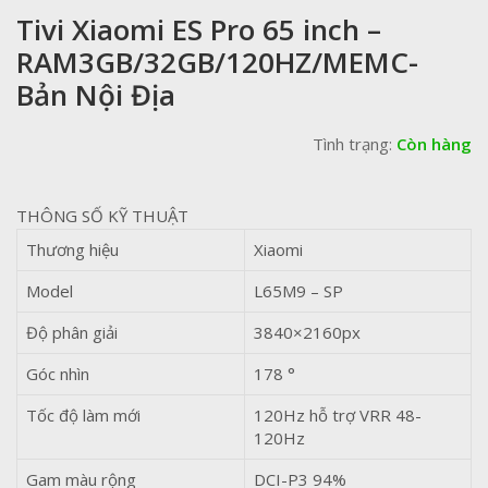
Tivi Xiaomi ES Pro 65 inch –
RAM3GB/32GB/120HZ/MEMC-
Bản Nội Địa
Tình trạng:
Còn hàng
THÔNG SỐ KỸ THUẬT
Thương hiệu
Xiaomi
Model
L65M9 – SP
Độ phân giải
3840×2160px
Góc nhìn
178 °
Tốc độ làm mới
120Hz hỗ trợ VRR 48-
120Hz
Gam màu rộng
DCI-P3 94%