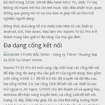
bộ nhớ trong 32GB. Với hệ điều hành MIUI TV, chiếc TV này
không chỉ mạnh mẽ mà còn linh hoạt. Việc điều khiển trực quan
thông qua giọng nói từ xa của Xiao Ai giúp tối ưu hóa trải
nghiệm người dùng.
Đồng thời, khả năng hỗ trợ chiếu màn hình từ các thiết bị
Android, iOS, Win dows, Mac làm cho Xiaomi TV ES Pro trở
thành trung tâm giải trí đa năng của mọi gia đình.
Đa dạng cổng kết nối
Xiaomi TV ES Pro 65 inch cung cấp một loạt các cổng kết nối
để đáp ứng đa dạng nhu cầu giải trí của người dùng. Bao gồm
một cổng HDMI 2.1 để hỗ trợ tốc độ truyền tải dữ liệu cao,
hai cổng HDMI 2.0, hai cổng USB để kết nối các thiết bị lưu
trữ ngoại vi, AV Input, S/PDIF cho âm thanh số và quang học,
Antenna để nhận sóng truyền hình, và cổng LAN để kết nối
mạng có dây. Điều này giúp tối ưu hóa khả năng tương thích