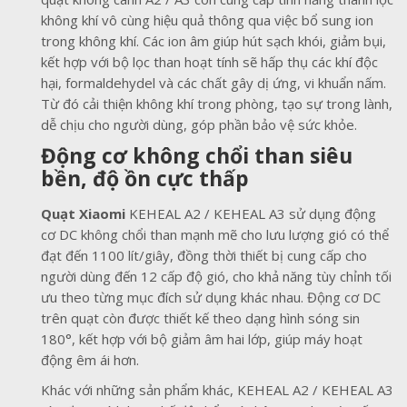
không khí vô cùng hiệu quả thông qua việc bổ sung ion
trong không khí. Các ion âm giúp hút sạch khói, giảm bụi,
kết hợp với bộ lọc than hoạt tính sẽ hấp thụ các khí độc
hại, formaldehydel và các chất gây dị ứng, vi khuẩn nấm.
Từ đó cải thiện không khí trong phòng, tạo sự trong lành,
dễ chịu cho người dùng, góp phần bảo vệ sức khỏe.
Động cơ không chổi than siêu
bền, độ ồn cực thấp
Quạt Xiaomi
KEHEAL A2 / KEHEAL A3 sử dụng động
cơ DC không chổi than mạnh mẽ cho lưu lượng gió có thể
đạt đến 1100 lít/giây, đồng thời thiết bị cung cấp cho
người dùng đến 12 cấp độ gió, cho khả năng tùy chỉnh tối
ưu theo từng mục đích sử dụng khác nhau. Động cơ DC
trên quạt còn được thiết kế theo dạng hình sóng sin
180°, kết hợp với bộ giảm âm hai lớp, giúp máy hoạt
động êm ái hơn.
Khác với những sản phẩm khác, KEHEAL A2 / KEHEAL A3