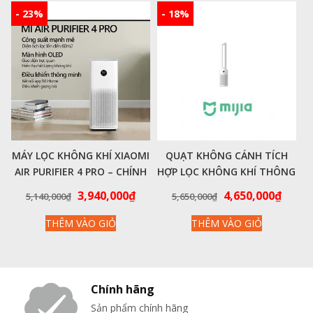
6,940
- 23%
- 18%
MÁY LỌC KHÔNG KHÍ XIAOMI
QUẠT KHÔNG CÁNH TÍCH
AIR PURIFIER 4 PRO – CHÍNH
HỢP LỌC KHÔNG KHÍ THÔNG
HÃNG
MINH MIJIA WYJHS01ZM
Giá
Giá
Giá
Giá
3,940,000
₫
4,650,000
₫
5,140,000
₫
5,650,000
₫
gốc
hiện
gốc
hiện
THÊM VÀO GIỎ
THÊM VÀO GIỎ
là:
tại
là:
tại
5,140,000₫.
là:
5,650,000₫.
là:
3,940,000₫.
4,650
Chính hãng
Sản phẩm chính hãng