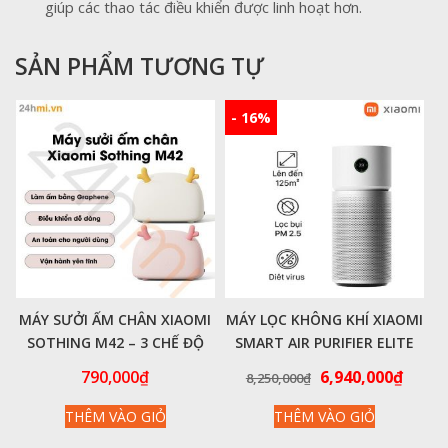
giúp các thao tác điều khiển được linh hoạt hơn.
SẢN PHẨM TƯƠNG TỰ
- 16%
MÁY SƯỞI ẤM CHÂN XIAOMI
MÁY LỌC KHÔNG KHÍ XIAOMI
SOTHING M42 – 3 CHẾ ĐỘ
SMART AIR PURIFIER ELITE
NHIỆT
BHR6359EU – HÀNG CHÍNH
Giá
Giá
790,000
₫
6,940,000
₫
8,250,000
₫
HÃNG
gốc
hiện
THÊM VÀO GIỎ
THÊM VÀO GIỎ
là:
tại
8,250,000₫.
là: