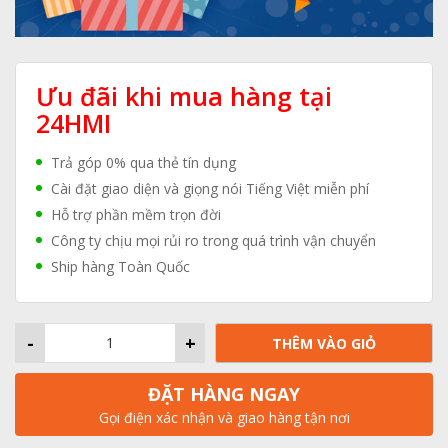
Ưu đãi khi mua hàng tại
24HMI
Trả góp 0% qua thẻ tín dụng
Cài đặt giao diện và giọng nói Tiếng Việt miễn phí
Hỗ trợ phần mềm trọn đời
Công ty chịu mọi rủi ro trong quá trình vận chuyển
Ship hàng Toàn Quốc
-
+
THÊM VÀO GIỎ
ĐẶT HÀNG NGAY
Gọi điện xác nhận và giao hàng tận nơi