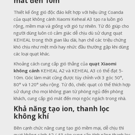
mát đến 10m
Thiết kế ống gió độc đáo kết hợp với hiệu ứng Coanda
của quạt không cánh Xiaomi Keheal A3 tạo ra luồn gió
rộng, mềm mại và giống với gió tự nhiên. Từ đó giúp cho
người dùng luôn có cảm giác dễ chịu dù sử dụng quạt
KEHEAL trong thời gian lâu dài, hạn chế các triệu chứng
khó chịu như mệt mỏi hay nhức đầu thường gặp khi dùng
các loại quạt khác.
Khoảng cách cung cấp gió thẳng của
quạt Xiaomi
không cánh
KEHEAL A2 và KEHEAL A3 có thể đạt 5-
10m. Góc làm mát cũng được tùy chỉnh với 3 góc 50°,
80° và 120° siêu rộng. Từ đó, chiếc quạt có thể thích hợp
sử dụng cho mọi không gian từ phòng ngủ đến phòng
khách, cung cấp gió mát đến mọi ngóc ngách trong nhà.
Khả năng tạo ion, thanh lọc
không khí
Bên cạnh chức năng cung tạo gió mềm mại, dễ chịu thì
quạt không cánh A2 / A3 còn cung cấp tính năng thanh lọc