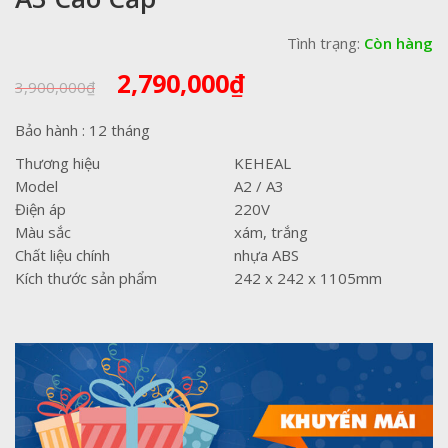
Tình trạng:
Còn hàng
Giá
Giá
2,790,000
₫
3,900,000
₫
gốc
hiện
là:
tại
Bảo hành : 12 tháng
3,900,000₫.
là:
Thương hiệu
KEHEAL
2,790,000₫.
Model
A2 / A3
Điện áp
220V
Màu sắc
xám, trắng
Chất liệu chính
nhựa ABS
Kích thước sản phẩm
242 x 242 x 1105mm