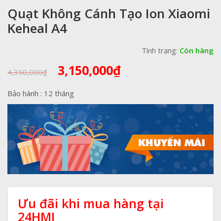
Quạt Không Cánh Tạo Ion Xiaomi
Keheal A4
Tình trạng:
Còn hàng
Giá
Giá
3,150,000
₫
4,350,000
₫
gốc
hiện
là:
tại
Bảo hành : 12 tháng
4,350,000₫.
là:
3,150,000₫.
Ưu đãi khi mua hàng tại
24HMI