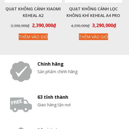
QUẠT KHÔNG CÁNH XIAOMI
QUẠT KHÔNG CÁNH LỌC
KEHEAL A2
KHÔNG KHÍ KEHEAL A4 PRO
Giá
Giá
Giá
Giá
2,390,000
₫
3,290,000
₫
3,300,000
₫
4,290,000
₫
gốc
hiện
gốc
hiện
THÊM VÀO GIỎ
THÊM VÀO GIỎ
là:
tại
là:
tại
3,300,000₫.
là:
4,290,000₫.
là:
2,390,000₫.
3,290
Chính hãng
Sản phẩm chính hãng
63 tỉnh thành
Giao hàng tận nơi