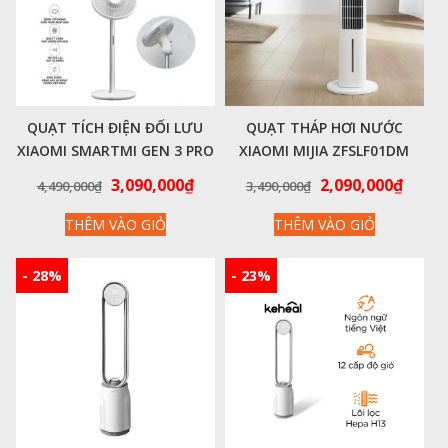
QUẠT TÍCH ĐIỆN ĐỐI LƯU
QUẠT THÁP HƠI NƯỚC
XIAOMI SMARTMI GEN 3 PRO
XIAOMI MIJIA ZFSLF01DM
Giá
Giá
Giá
Giá
3,090,000
₫
2,090,000
₫
4,490,000
₫
3,490,000
₫
gốc
hiện
gốc
hiện
THÊM VÀO GIỎ
THÊM VÀO GIỎ
là:
tại
là:
tại
4,490,000₫.
là:
3,490,000₫.
là:
3,090,000₫.
2,090
- 28%
- 23%