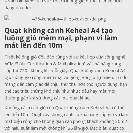
– Vành khuyên: Khu vực tỏa ra luồng gió được thiết kế dưới
dạng bầu dục.
Quạt không cánh Keheal A4 tạo
luồng gió mềm mại, phạm vi làm
mát lên đến 10m
Thiết kế ống gió độc đáo cùng với sự kết hợp của công nghệ
ACM ™ (Air Certification & Multiplication) và khả năng cung
cấp tới 750L không khí mỗi giây, Quạt không cánh Keheal A4
tạo luồng gió rộng, mềm mại và giống với gió tự nhiên. Từ đó
mang đến cảm giác dễ chịu, thư thái hơn cho người dùng, hạn
chế các triệu chứng khó chịu như nhức đầu hay mệt mỏi
thường gặp khi sử dụng các loại quạt khác.
Khoảng cách cấp gió của Quạt không cánh Keheal A4 có thể
lên đến 10m. Quạt cây không cánh có khả năng cấp gió và làm
mát diện rộng cho không gian căn phòng khách khoảng 30m2
với hiệu suất làm mới không khí 25 lần/giờ. Đặc biệt, quạt có