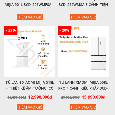
MIJIA 501L BCD-501WMFSA –
BCD-256WMSA 3 CÁNH TIỆN
MÀU BẠC ÁNH KIM CAO CẤP
LỢI
THÊM VÀO GIỎ
THÊM VÀO GIỎ
- 23%
- 20%
TỦ LẠNH XIAOMI MIJIA 518L
TỦ LẠNH XIAOMI MIJIA 508L
– THIẾT KẾ ÂM TƯỜNG, CÓ
PRO 4 CÁNH KIỂU PHÁP BCD-
NGĂN ĐÔNG MỀM
508WFTMBI – CÔNG NGHỆ
Giá
Giá
Giá
Giá
12,990,000
₫
15,990,000
₫
16,890,000
₫
20,000,000
₫
LÀM LẠNH KÉP, KHỬ KHUẨN
gốc
hiện
gốc
hiện
ION 99.99%
THÊM VÀO GIỎ
THÊM VÀO GIỎ
là:
tại
là:
tại
16,890,000₫.
là:
20,000,000₫.
là: