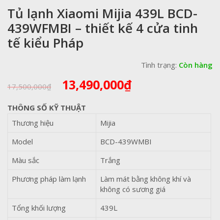
Tủ lạnh Xiaomi Mijia 439L BCD-
439WFMBI – thiết kế 4 cửa tinh
tế kiểu Pháp
Tình trạng:
Còn hàng
Giá
Giá
13,490,000
₫
17,500,000
₫
gốc
hiện
là:
tại
THÔNG SỐ KỸ THUẬT
17,500,000₫.
là:
Thương hiệu
Mijia
13,490,000₫.
Model
BCD-439WMBI
Màu sắc
Trắng
Phương pháp làm lạnh
Làm mát bằng không khí và
không có sương giá
Tổng khối lượng
439L