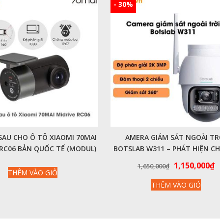
- 30%
SAU CHO Ô TÔ XIAOMI 70MAI
AMERA GIÁM SÁT NGOÀI TR
 RC06 BẢN QUỐC TẾ (MODUL)
BOTSLAB W311 – PHÁT HIỆN C
ĐỘNG, ĐÀM THOẠI 2 CHIỀ
Giá
G
1,150,000
₫
1,650,000
₫
THÊM VÀO GIỎ
gốc
h
THÊM VÀO GIỎ
là:
t
1,650,000₫.
là
1