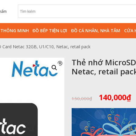
phẩm
̀ THÔNG MINH
ĐỒ BẾP TIỆN LỢI
ĐỒ CÁ NHÂN, NHÀ TẮM
CỬA 
 Card Netac 32GB, U1/C10, Netac, retail pack
Thẻ nhớ MicroSD
Netac, retail pac
Giá
G
140,000
₫
150,000
₫
gốc
h
là:
t
150,000₫.
l
1