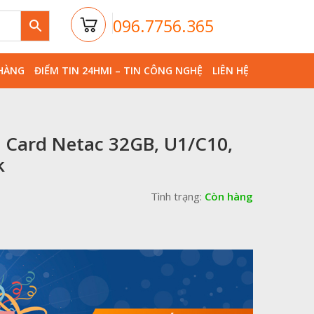
096.7756.365
HÀNG
ĐIỂM TIN 24HMI – TIN CÔNG NGHỆ
LIÊN HỆ
 Card Netac 32GB, U1/C10,
k
Tình trạng:
Còn hàng
iá
iện
ại
à:
40,000₫.