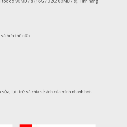
i tốc độ 90MB / s (16G / 32G: 80MB / s). Tính năng
 và hơn thế nữa.
 sửa, lưu trữ và chia sẻ ảnh của mình nhanh hơn