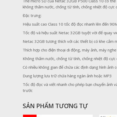
Thẻ micro SD của Netac 32GB P500 Class 10 có thể ch
không thấm nước, chống từ tính, chống nhiệt độ cực c
Đặc trưng:
Hiệu suất cao Class 10 tốc độ đọc nhanh lên đến 90M
Tốc độ và hiệu suất Netac 32GB tuyệt vời để quay vid
Netac 32GB tương thích với các thiết bị có khe cắm
Thích hợp cho điện thoại di động, máy ảnh, máy nghe 
Không thấm nước, chống từ tính, chống nhiệt độ cực c
Có nhiều không gian để chứa các định dạng hình ảnh 
Dung lượng lưu trữ chứa hàng ngàn ảnh hoặc MP3
Tốc độ đọc và viết nhanh cho phép bạn chuyển ảnh và
trước
SẢN PHẨM TƯƠNG TỰ