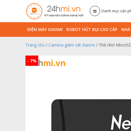
Danh mục sản 
ĐIỆN MÁY XIAOMI
ROBOT HÚT BỤI CAO CẤP
NHA
Trang chủ
/
Camera giám sát Xiaomi
/ Thẻ nhớ MicroSD
- 7%