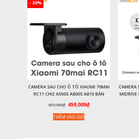
- 30%
CAMERA SAU CHO Ô TÔ XIAOMI 70MAI
CAMERA 
RC11 CHO A500S A800S A810 BẢN
MIDRIVE
QUỐC TẾ
Giá
Giá
459,000
₫
659,000
₫
gốc
hiện
THÊM VÀO GIỎ
là:
tại
659,000₫.
là:
459,000₫.