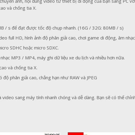
uyển ảnh, nội dung video từ thiết bị di động của bạn sang PC vớ
ao và chống tia X.
B / s để đạt được tốc độ chụp nhanh. (16G / 32G: 80MB / s)
eo full HD, hình ảnh độ phân giải cao, chơi game di động, âm nhạc
 micro SDHC hoặc micro SDXC.
nhạc MP3 / MP4, máy ghi dữ liệu xe du lịch và nhiều hơn nữa.
ao và chống tia X.
có độ phân giải cao, chẳng hạn như RAW và JPEG
 video sang máy tính nhanh chóng và dễ dàng. Bạn sẽ có thể chỉnh