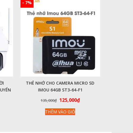
- 7%
ỜI
THẺ NHỚ CHO CAMERA MICRO SD
HUYỂN
IMOU 64GB ST3-64-F1
U
iá
Giá
Giá
125,000
₫
135,000
₫
iện
gốc
hiện
THÊM VÀO GIỎ
ại
là:
tại
:
135,000₫.
là:
,150,000₫.
125,000₫.