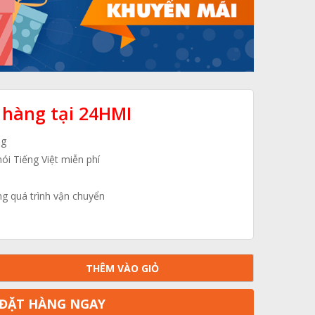
 hàng tại 24HMI
ng
nói Tiếng Việt miễn phí
ng quá trình vận chuyển
THÊM VÀO GIỎ
ĐẶT HÀNG NGAY