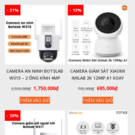
- 31%
- 13%
CAMERA AN NINH BOTSLAB
CAMERA GIÁM SÁT XIAOMI
W315 – 2 ỐNG KÍNH 4MP
IMILAB 2K 1296P A1 XOAY
SIÊU NÉT
360° – BẢN QUỐC TẾ
Giá
Giá
Giá
Giá
1,750,000
₫
695,000
₫
2,550,000
₫
795,000
₫
gốc
hiện
gốc
hiện
THÊM VÀO GIỎ
THÊM VÀO GIỎ
là:
tại
là:
tại
2,550,000₫.
là:
795,000₫.
là:
1,750,000₫.
695,000
- 30%