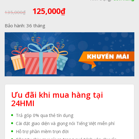
Giá
Giá
125,000
₫
135,000
₫
gốc
hiện
là:
tại
Bảo hành: 36 tháng
135,000₫.
là:
125,000₫.
Ưu đãi khi mua hàng tại
24HMI
Trả góp 0% qua thẻ tín dụng
Cài đặt giao diện và giọng nói Tiếng Việt miễn phí
Hỗ trợ phần mềm trọn đời