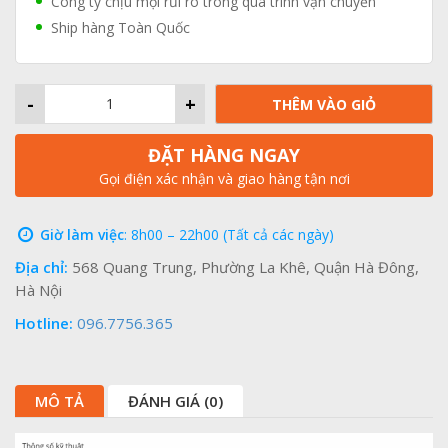
Công ty chịu mọi rủi ro trong quá trình vận chuyển
Ship hàng Toàn Quốc
-
+
THÊM VÀO GIỎ
ĐẶT HÀNG NGAY
Gọi điện xác nhận và giao hàng tận nơi
Giờ làm việc
: 8h00 – 22h00 (Tất cả các ngày)
Địa chỉ:
568 Quang Trung, Phường La Khê, Quận Hà Đông,
Hà Nội
Hotline:
096.7756.365
MÔ TẢ
ĐÁNH GIÁ (0)