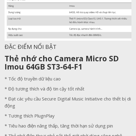
ĐẶC ĐIỂM NỔI BẬT
Thẻ nhớ cho Camera Micro SD
Imou 64GB ST3-64-F1
* Tốc độ truyền dữ liệu cao
* Độ tương thích và độ tin cậy tốt nhất
* Đạt các yêu cầu Secure Digital Music Initiative cho thết bị di
động
* Tương thích PlugnPlay
* Tiêu hao điện năng thấp, tăng thời hạn sử dụng pin
* Thẻ nhớ điện thoại nhỏ nất thế giới nhờ dùng công nghệ