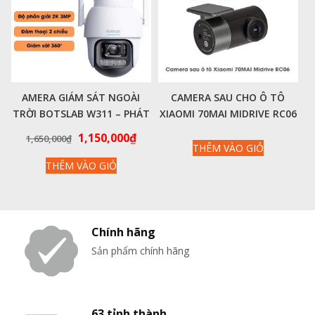
AMERA GIÁM SÁT NGOÀI
CAMERA SAU CHO Ô TÔ
TRỜI BOTSLAB W311 – PHÁT
XIAOMI 70MAI MIDRIVE RC06
HIỆN CHUYỂN ĐỘNG, ĐÀM
BẢN QUỐC TẾ (MODUL)
Giá
Giá
1,150,000
₫
1,650,000
₫
THOẠI 2 CHIỀU
THÊM VÀO GIỎ
gốc
hiện
THÊM VÀO GIỎ
là:
tại
1,650,000₫.
là:
1,150,000₫.
Chính hãng
Sản phẩm chính hãng
63 tỉnh thành