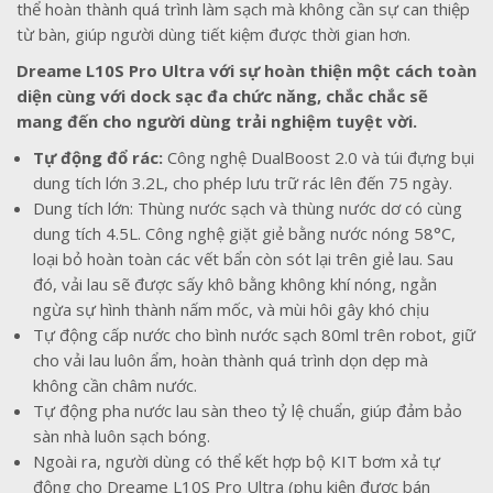
thể hoàn thành quá trình làm sạch mà không cần sự can thiệp
từ bàn, giúp người dùng tiết kiệm được thời gian hơn.
Dreame L10S Pro Ultra với sự hoàn thiện một cách toàn
diện cùng với dock sạc đa chức năng, chắc chắc sẽ
mang đến cho người dùng trải nghiệm tuyệt vời.
Tự động đổ rác:
Công nghệ DualBoost 2.0 và túi đựng bụi
dung tích lớn 3.2L, cho phép lưu trữ rác lên đến 75 ngày.
Dung tích lớn: Thùng nước sạch và thùng nước dơ có cùng
dung tích 4.5L. Công nghệ giặt giẻ bằng nước nóng 58°C,
loại bỏ hoàn toàn các vết bẩn còn sót lại trên giẻ lau. Sau
đó, vải lau sẽ được sấy khô bằng không khí nóng, ngằn
ngừa sự hình thành nấm mốc, và mùi hôi gây khó chịu
Tự động cấp nước cho bình nước sạch 80ml trên robot, giữ
cho vải lau luôn ẩm, hoàn thành quá trình dọn dẹp mà
không cần châm nước.
Tự động pha nước lau sàn theo tỷ lệ chuẩn, giúp đảm bảo
sàn nhà luôn sạch bóng.
Ngoài ra, người dùng có thể kết hợp bộ KIT bơm xả tự
động cho Dreame L10S Pro Ultra (phụ kiện được bán