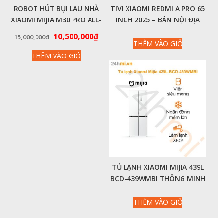
ROBOT HÚT BỤI LAU NHÀ
TIVI XIAOMI REDMI A PRO 65
XIAOMI MIJIA M30 PRO ALL-
INCH 2025 – BẢN NỘI ĐỊA
IN-ONE – HÀNG CHÍNH
4K/120HZ/3GB/64GB
Giá
Giá
10,500,000
₫
15,000,000
₫
HÃNG
THÊM VÀO GIỎ
gốc
hiện
THÊM VÀO GIỎ
là:
tại
15,000,000₫.
là:
10,500,000₫.
TỦ LẠNH XIAOMI MIJIA 439L
BCD-439WMBI THÔNG MINH
4 CÁNH MODEL MỚI NHẤT
2024
THÊM VÀO GIỎ