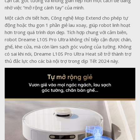
cận các góc tường và không gian hẹp hơn một cách dễ dàng
nhờ việc “mở rộng cánh tay” của mình.
Một cách chi tiết hơn, Công nghệ Mop Extend cho phép tự
động hoặc thu gọn 1 phần giẻ lau xoay, giúp robot linh hoạt
hơn trong quá trình dọn dẹp. Tích hợp chung với cảm biên,
robot Dreame L10S Pro Ultra không chỉ tiếp cận được chân,
ghế, khe cửa, mà còn làm sạch góc vuông của tường. Không
có sai khi nói, Dreame L10S Pro Ultra Heat sẽ trở thành trợ
thủ đắc lực cho các bà nội trợ trong dịp Tết 2024 này.