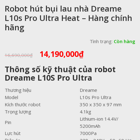
Robot hút bụi lau nhà Dreame
L10s Pro Ultra Heat – Hàng chính
hãng
Tình trạng:
Còn hàng
Giá
Giá
14,190,000
₫
16,690,000
₫
gốc
hiện
là:
tại
Thông số kỹ thuật của robot
16,690,000₫.
là:
Dreame L10S Pro Ultra
14,190,000₫.
Thương hiệu
Dreame
Model
L10s Pro Ultra
Kích thước robot
350 x 350 x 97 mm
Trọng lượng
4.1kg
Lithium-ion 14.4V/
Pin
5200mAh
Lực hút
7000Pa