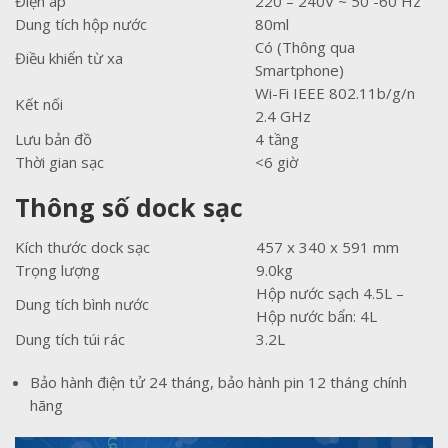
Điện áp
220 – 240V ~ 50 -60 Hz
Dung tích hộp nước
80ml
Có (Thông qua
Điều khiển từ xa
Smartphone)
Wi-Fi IEEE 802.11b/g/n
Kết nối
2.4 GHz
Lưu bản đồ
4 tầng
Thời gian sạc
<6 giờ
Thông số dock sạc
Kích thước dock sạc
457 x 340 x 591 mm
Trọng lượng
9.0kg
Hộp nước sạch 4.5L –
Dung tích bình nước
Hộp nước bẩn: 4L
Dung tích túi rác
3.2L
Bảo hành điện tử 24 tháng, bảo hành pin 12 tháng chính
hãng