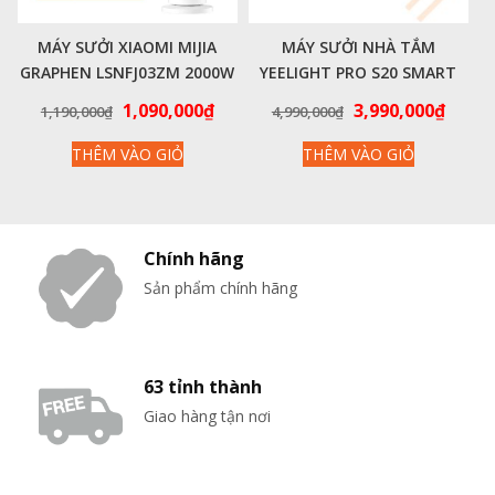
MÁY SƯỞI XIAOMI MIJIA
MÁY SƯỞI NHÀ TẮM
GRAPHEN LSNFJ03ZM 2000W
YEELIGHT PRO S20 SMART
BATH 8 IN 1 XIAOMI
Giá
Giá
Giá
Giá
1,090,000
₫
3,990,000
₫
1,190,000
₫
4,990,000
₫
YLYB05YL – KÈM ĐIỀU KHIỂN
gốc
hiện
gốc
hiện
THÊM VÀO GIỎ
THÊM VÀO GIỎ
là:
tại
là:
tại
1,190,000₫.
là:
4,990,000₫.
là:
1,090,000₫.
3,990
Chính hãng
Sản phẩm chính hãng
63 tỉnh thành
Giao hàng tận nơi