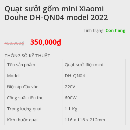
Quạt sưởi gốm mini Xiaomi
Douhe DH-QN04 model 2022
Tình trạng:
Còn hàng
Giá
Giá
350,000
₫
450,000
₫
gốc
hiện
là:
tại
THÔNG SỐ KỸ THUẬT
450,000₫.
là:
Tên sản phẩm
Quạt sưởi điện mini
350,000₫.
Model
DH-QN04
Điện áp đầu vào
220V
Công suất tiêu thụ
600W
Trọng lượng quạt
1.1 Kg
Kích thước quạt
116 x 116 x 212mm