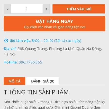
-
+
THÊM VÀO GIỎ
ĐẶT HÀNG NGAY
Gọi điện xác nhận và giao hàng tận nơi
Giờ làm việc
: 8h00 – 22h00 (Tất cả các ngày)
Địa chỉ:
568 Quang Trung, Phường La Khê, Quận Hà Đông,
Hà Nội
Hotline:
096.7756.365
MÔ TẢ
ĐÁNH GIÁ (0)
THÔNG TIN SẢN PHẨM
Một chiếc quạt sưởi 2 trong 1, tích hợp nhiều tính năng tiện lợi
là những gì mà chiếc quạt sưởi điện mini Xiaomi Douhe đem