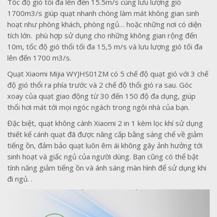
Tốc độ gió tối đa lên đến 15.5m/s cùng lưu lượng gió
1700m3/s giúp quạt nhanh chóng làm mát không gian sinh
hoạt như phòng khách, phòng ngủ… hoặc những nơi có diện
tích lớn. phù hợp sử dụng cho những không gian rộng đến
10m, tốc độ gió thổi tối đa 15,5 m/s và lưu lượng gió tối đa
lên đến 1700 m3/s.
Quạt Xiaomi Mijia WYJHS01ZM có 5 chế độ quạt gió với 3 chế
độ gió thổi ra phía trước và 2 chế độ thổi gió ra sau. Góc
xoay của quạt giao động từ 30 đến 150 độ đa dụng, giúp
thổi hơi mát tới mọi ngóc ngách trong ngôi nhà của bạn.
Đặc biệt, quạt không cánh Xiaomi 2 in 1 kèm lọc khí sử dụng
thiết kế cánh quạt đã được nâng cấp bằng sáng chế về giảm
tiếng ồn, đảm bảo quạt luôn êm ái không gây ảnh hưởng tới
sinh hoạt và giấc ngủ của người dùng. Bạn cũng có thể bật
tính năng giảm tiếng ồn và ánh sáng màn hình để sử dụng khi
đi ngủ. .