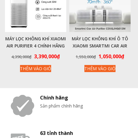
MÁY LỌC KHÔNG KHÍ XIAOMI
MÁY LỌC KHÔNG KHÍ Ô TÔ
AIR PURIFIER 4 CHÍNH HÃNG
XIAOMI SMARTMI CAR AIR
PURIFIER CZKQJHQ01ZM
Giá
Giá
Giá
Giá
3,390,000
₫
1,050,000
₫
4,390,000
₫
1,550,000
₫
gốc
hiện
gốc
hiện
THÊM VÀO GIỎ
THÊM VÀO GIỎ
là:
tại
là:
tại
4,390,000₫.
là:
1,550,000₫.
là:
3,390,000₫.
1,050
Chính hãng
Sản phẩm chính hãng
63 tỉnh thành