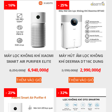
- 16%
- 25%
MÁY LỌC KHÔNG KHÍ XIAOMI
MÁY HÚT ẨM LỌC KHÔNG
SMART AIR PURIFIER ELITE
KHÍ DEERMA DT16C DUNG
BHR6359EU – HÀNG CHÍNH
TÍCH HÚT ẨM 12L-15L. CÔNG
Giá
Giá
Giá
Giá
6,940,000
₫
2,990,000
₫
8,250,000
₫
3,990,000
₫
HÃNG
SUẤT 200W PHÒNG 50M2 –
gốc
hiện
gốc
hiện
HÀNG CHÍNH HÃNG
THÊM VÀO GIỎ
THÊM VÀO GIỎ
là:
tại
là:
tại
8,250,000₫.
là:
3,990,000₫.
là:
6,940,000₫.
2,990
- 23%
- 32%