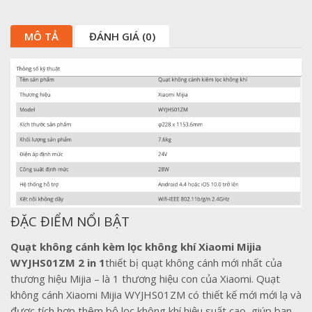
MÔ TẢ
ĐÁNH GIÁ (0)
ĐẶC ĐIỂM NỔI BẬT
Quạt không cánh kèm lọc không khí Xiaomi Mijia
WYJHS01ZM 2 in 1
thiết bị quạt không cánh mới nhất của
thương hiệu Mijia – là 1 thương hiệu con của Xiaomi. Quạt
không cánh Xiaomi Mijia WYJHS01ZM có thiết kế mới mới lạ và
được tích hợp thêm bộ lọc không khí hiệu suất cao, giúp bạn