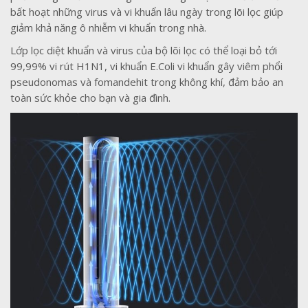
bất hoạt những virus và vi khuẩn lâu ngày trong lõi lọc giúp
giảm khả năng ô nhiễm vi khuẩn trong nhà.
Lớp lọc diệt khuẩn và virus của bộ lõi lọc có thể loại bỏ tới
99,99% vi rút H1N1, vi khuẩn E.Coli vi khuẩn gây viêm phổi
pseudonomas và fomandehit trong không khí, đảm bảo an
toàn sức khỏe cho bạn và gia đình.