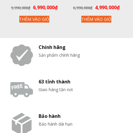
ROBOROCK FLEXI LITE – BẢN
CHÍNH HÃNG
Giá
Giá
Giá
Giá
6,990,000
₫
4,990,000
₫
9,990,000
₫
6,990,000
₫
QUỐC TẾ
gốc
hiện
gốc
hiện
THÊM VÀO GIỎ
THÊM VÀO GIỎ
là:
tại
là:
tại
9,990,000₫.
là:
6,990,000₫.
là:
6,990,000₫.
4,990
Chính hãng
Sản phẩm chính hãng
63 tỉnh thành
Giao hàng tận nơi
Bảo hành
Bảo hành dài hạn