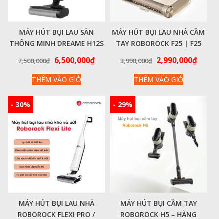
MÁY HÚT BỤI LAU SÀN
MÁY HÚT BỤI LAU NHÀ CẦM
THÔNG MINH DREAME H12S
TAY ROBOROCK F25 | F25
AE – HÀNG CHÍNH HÃNG
ACE – BẢN QUỐC TẾ
Giá
Giá
Giá
Giá
6,500,000
₫
2,990,000
₫
7,500,000
₫
3,990,000
₫
gốc
hiện
gốc
hiện
THÊM VÀO GIỎ
THÊM VÀO GIỎ
là:
tại
là:
tại
7,500,000₫.
là:
3,990,000₫.
là:
6,500,000₫.
2,990
- 30%
- 29%
MÁY HÚT BỤI LAU NHÀ
MÁY HÚT BỤI CẦM TAY
ROBOROCK FLEXI PRO /
ROBOROCK H5 – HÀNG