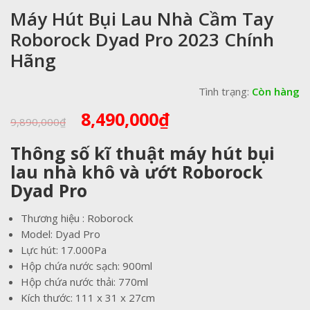
Máy Hút Bụi Lau Nhà Cầm Tay
Roborock Dyad Pro 2023 Chính
Hãng
Tình trạng:
Còn hàng
Giá
Giá
8,490,000
₫
9,890,000
₫
gốc
hiện
là:
tại
Thông số kĩ thuật máy hút bụi
9,890,000₫.
là:
lau nhà khô và ướt Roborock
8,490,000₫.
Dyad Pro
Thương hiệu : Roborock
Model: Dyad Pro
Lực hút: 17.000Pa
Hộp chứa nước sạch: 900ml
Hộp chứa nước thải: 770ml
Kích thước: 111 x 31 x 27cm