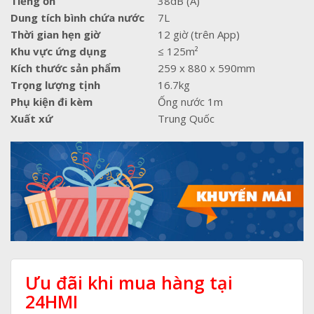
Tiếng ồn
38dB (A)
Dung tích bình chứa nước
7L
Thời gian hẹn giờ
12 giờ (trên App)
Khu vực ứng dụng
≤ 125m²
Kích thước sản phẩm
259 x 880 x 590mm
Trọng lượng tịnh
16.7kg
Phụ kiện đi kèm
Ống nước 1m
Xuất xứ
Trung Quốc
Ưu đãi khi mua hàng tại
24HMI