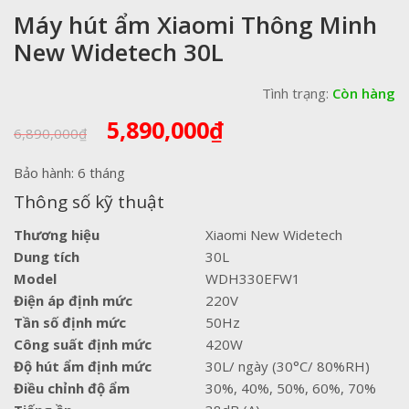
Máy hút ẩm Xiaomi Thông Minh
New Widetech 30L
Tình trạng:
Còn hàng
Giá
Giá
5,890,000
₫
6,890,000
₫
gốc
hiện
là:
tại
Bảo hành: 6 tháng
6,890,000₫.
là:
Thông số kỹ thuật
5,890,000₫.
Thương hiệu
Xiaomi New Widetech
Dung tích
30L
Model
WDH330EFW1
Điện áp định mức
220V
Tần số định mức
50Hz
Công suất định mức
420W
Độ hút ẩm định mức
30L/ ngày (30°C/ 80%RH)
Điều chỉnh độ ẩm
30%, 40%, 50%, 60%, 70%