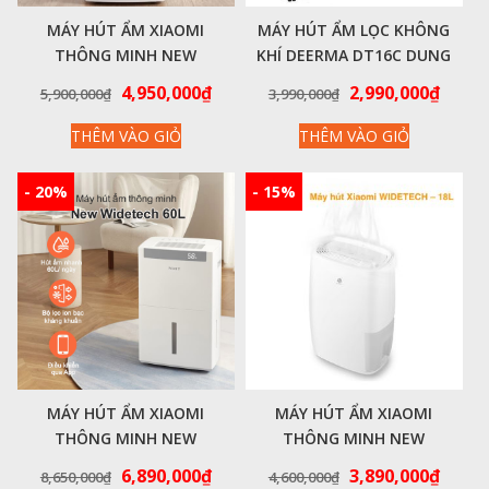
MÁY HÚT ẨM XIAOMI
MÁY HÚT ẨM LỌC KHÔNG
THÔNG MINH NEW
KHÍ DEERMA DT16C DUNG
WIDETECH 24L
TÍCH HÚT ẨM 12L-15L. CÔNG
Giá
Giá
Giá
Giá
4,950,000
₫
2,990,000
₫
5,900,000
₫
3,990,000
₫
SUẤT 200W PHÒNG 50M2 –
gốc
hiện
gốc
hiện
HÀNG CHÍNH HÃNG
THÊM VÀO GIỎ
THÊM VÀO GIỎ
là:
tại
là:
tại
5,900,000₫.
là:
3,990,000₫.
là:
4,950,000₫.
2,990
- 20%
- 15%
MÁY HÚT ẨM XIAOMI
MÁY HÚT ẨM XIAOMI
THÔNG MINH NEW
THÔNG MINH NEW
WIDETECH 60L
WIDETECH 18L
Giá
Giá
Giá
Giá
6,890,000
₫
3,890,000
₫
8,650,000
₫
4,600,000
₫