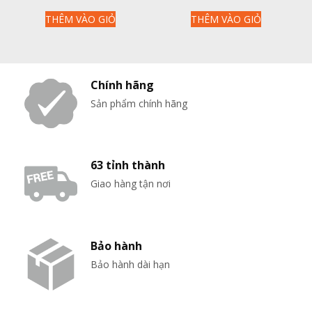
gốc
hiện
gốc
hiện
THÊM VÀO GIỎ
THÊM VÀO GIỎ
là:
tại
là:
tại
8,650,000₫.
là:
4,600,000₫.
là:
6,890,000₫.
3,890
Chính hãng
Sản phẩm chính hãng
63 tỉnh thành
Giao hàng tận nơi
Bảo hành
Bảo hành dài hạn