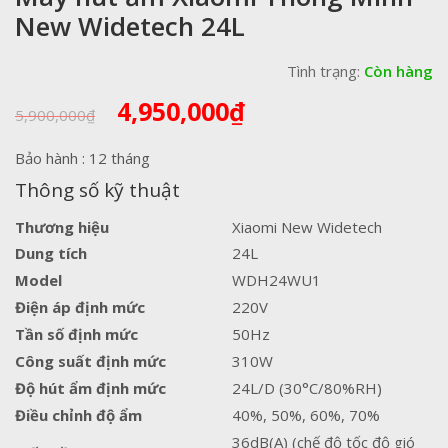
New Widetech 24L
Tình trạng:
Còn hàng
Giá
Giá
4,950,000
₫
5,900,000
₫
gốc
hiện
là:
tại
Bảo hành : 12 tháng
5,900,000₫.
là:
Thông số kỹ thuật
4,950,000₫.
Thương hiệu
Xiaomi New Widetech
Dung tích
24L
Model
WDH24WU1
Điện áp định mức
220V
Tần số định mức
50Hz
Công suất định mức
310W
Độ hút ẩm định mức
24L/D (30°C/80%RH)
Điều chỉnh độ ẩm
40%, 50%, 60%, 70%
36dB(A) (chế độ tốc độ gió