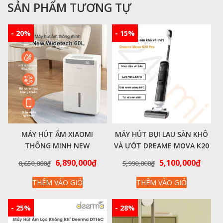
SẢN PHẨM TƯƠNG TỰ
- 20%
- 15%
MÁY HÚT ẨM XIAOMI
MÁY HÚT BỤI LAU SÀN KHÔ
THÔNG MINH NEW
VÀ ƯỚT DREAME MOVA K20
WIDETECH 60L
PRO – HÀNG CHÍNH HÃNG
Giá
Giá
Giá
Giá
6,890,000
₫
5,100,000
₫
8,650,000
₫
5,990,000
₫
gốc
hiện
gốc
hiện
THÊM VÀO GIỎ
THÊM VÀO GIỎ
là:
tại
là:
tại
8,650,000₫.
là:
5,990,000₫.
là:
6,890,000₫.
5,100
- 25%
- 28%