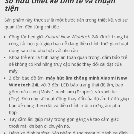
Sở hữu thiết kế tinh tế và thuận
tiện
Sản phẩm này thực sự là một bước tiến trong thiết kế, với sự
quan tâm đến từng chi tiết:
Công tắc hẹn giờ:
Xiaomi New Widetech 24L
được trang bị
công tắc hẹn giờ giúp bạn dễ dàng điều chỉnh thời gian hoạt
động sao cho phù hợp với nhu cầu.
Khóa trẻ em: là tính năng an toàn quan trọng, đảm bảo trẻ
sẽ không có khả năng truy cập hoặc thay đổi cài đặt của
máy.
3 đèn báo độ ẩm:
máy hút ẩm thông minh Xiaomi New
Widetech 24L
với 3 đèn LED báo trạng thái độ ẩm, bao
gồm màu cam (Moist), xanh lam (Proper), và xanh lục
(Dry). Đèn này sẽ hoạt động thay đổi của độ ẩm từ đó giúp
bạn dễ dàng theo dõi và điều chỉnh môi trường ẩm phù
hợp.
Tay cầm ẩn: giúp máy trông gọn gàng và tạo cảm giác
thoải mái khi bạn di chuyển nó.
Bánh xe định hướng: Sản phẩm được trang bị bánh xe định