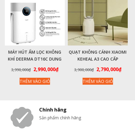
MÁY HÚT ẨM LỌC KHÔNG
QUẠT KHÔNG CÁNH XIAOMI
KHÍ DEERMA DT16C DUNG
KEHEAL A3 CAO CẤP
TÍCH HÚT ẨM 12L-15L. CÔNG
Giá
Giá
Giá
Giá
2,990,000
₫
2,790,000
₫
3,990,000
₫
3,900,000
₫
SUẤT 200W PHÒNG 50M2 –
gốc
hiện
gốc
hiện
HÀNG CHÍNH HÃNG
THÊM VÀO GIỎ
THÊM VÀO GIỎ
là:
tại
là:
tại
3,990,000₫.
là:
3,900,000₫.
là:
2,990,000₫.
2,790
Chính hãng
Sản phẩm chính hãng