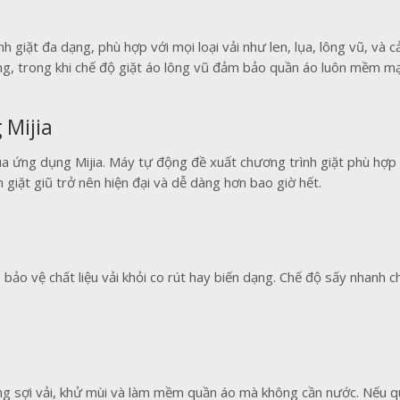
 giặt đa dạng, phù hợp với mọi loại vải như len, lụa, lông vũ, và 
g, trong khi chế độ giặt áo lông vũ đảm bảo quần áo luôn mềm mạ
 Mijia
qua ứng dụng Mijia. Máy tự động đề xuất chương trình giặt phù hợ
 giặt giũ trở nên hiện đại và dễ dàng hơn bao giờ hết.
bảo vệ chất liệu vải khỏi co rút hay biến dạng. Chế độ sấy nhanh ch
g sợi vải, khử mùi và làm mềm quần áo mà không cần nước. Nếu q