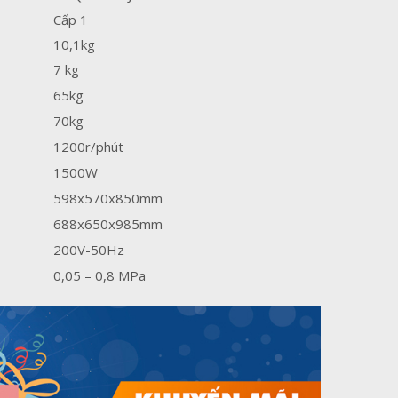
Cấp 1
10,1kg
7 kg
65kg
70kg
1200r/phút
1500W
598x570x850mm
688x650x985mm
200V-50Hz
0,05 – 0,8 MPa