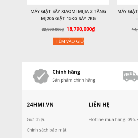
MÁY GIẶT SẤY XIAOMI MIJIA 2 TẦNG
MÁY GIẶT
MJ206 GIẶT 15KG SẤY 7KG
–
Giá
Giá
18,790,000
₫
22,990,000
₫
14,
gốc
hiện
THÊM VÀO GIỎ
là:
tại
22,990,000₫.
là:
18,790,000₫.
Chính hãng
Sản phẩm chính hãng
24HMI.VN
LIÊN HỆ
Hotline mua hàng:
Giới thiệu
096.
Chính sách bảo mật