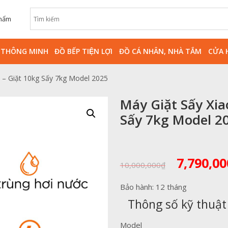
phẩm
̀ THÔNG MINH
ĐỒ BẾP TIỆN LỢI
ĐỒ CÁ NHÂN, NHÀ TẮM
CỬA 
 – Giặt 10kg Sấy 7kg Model 2025
Máy Giặt Sấy Xia
Sấy 7kg Model 2
Giá
7,790,00
10,000,000
₫
gốc
là:
Bảo hành: 12 tháng
10,000,0
Thông số kỹ thuật
Model