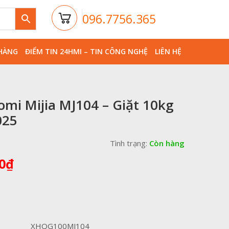
096.7756.365
HÀNG
ĐIỂM TIN 24HMI – TIN CÔNG NGHỆ
LIÊN HỆ
omi Mijia MJ104 – Giặt 10kg
025
Tình trạng:
Còn hàng
Giá
0
₫
hiện
tại
00₫.
là:
7,790,000₫.
XHQG100MJ104