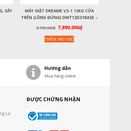
G, SẤY
MÁY GIẶT DREAME V3-1 12KG CỬA
TRÊN (LỒNG ĐỨNG) DWT12D31BASE –
CÔNG NGHỆ GIẶT GENTLEWASH ỨC
iá
Giá
Giá
7,890,000
₫
8,990,000
₫
CHẾ VI KHUẨN, TÍCH HỢP SẤY GIÓ
iện
gốc
hiện
THÊM VÀO GIỎ
ại
là:
tại
.
à:
8,990,000₫.
là:
,590,000₫.
7,890,000₫.
Hướng dẫn
Mua hàng online
ĐƯỢC CHỨNG NHẬN
ờng La