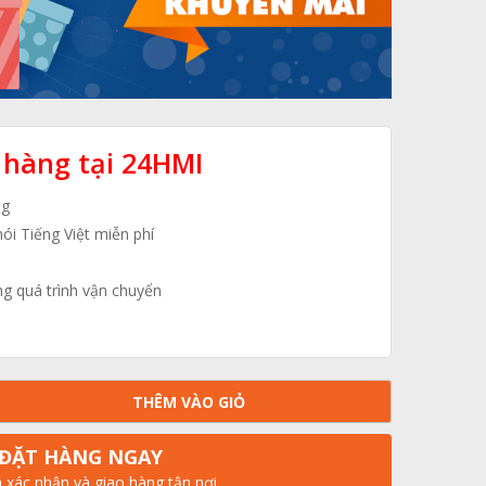
 hàng tại 24HMI
ng
nói Tiếng Việt miễn phí
ng quá trình vận chuyển
THÊM VÀO GIỎ
ĐẶT HÀNG NGAY
n xác nhận và giao hàng tận nơi