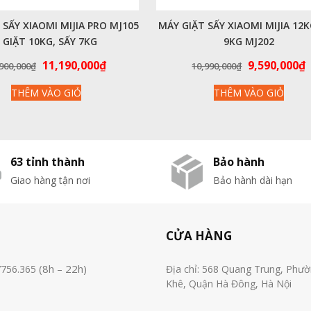
 SẤY XIAOMI MIJIA PRO MJ105
MÁY GIẶT SẤY XIAOMI MIJIA 12K
 GIẶT 10KG, SẤY 7KG
9KG MJ202
Giá
Giá
Giá
G
11,190,000
₫
9,590,000
₫
900,000
₫
10,990,000
₫
gốc
hiện
gốc
h
THÊM VÀO GIỎ
THÊM VÀO GIỎ
là:
tại
là:
t
14,900,000₫.
là:
10,990,000₫
l
11,190,000₫.
9
63 tỉnh thành
Bảo hành
Giao hàng tận nơi
Bảo hành dài hạn
CỬA HÀNG
(8h – 22h)
7756.365
Địa chỉ: 568 Quang Trung, Phư
Khê, Quận Hà Đông, Hà Nội