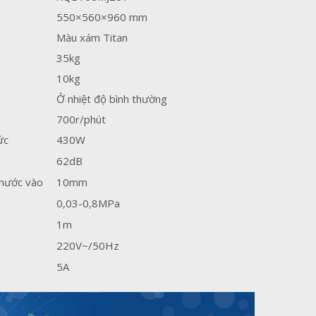
550×560×960 mm
Màu xám Titan
35kg
10kg
Ở nhiệt độ bình thường
700r/phút
ức
430W
62dB
 nước vào
10mm
0,03-0,8MPa
1m
220V~/50Hz
5A