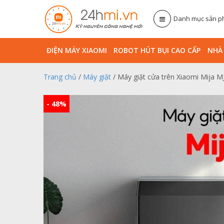
Danh mục sản 
ĐIỆN MÁY XIAOMI
ROBOT HÚT BỤI CAO CẤP
NHA
Trang chủ
/
Máy giặt
/ Máy giặt cửa trên Xiaomi Mija M
- 48%