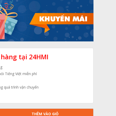
 hàng tại 24HMI
ng
nói Tiếng Việt miễn phí
ng quá trình vận chuyển
THÊM VÀO GIỎ