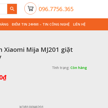
096.7756.365
HÀNG
ĐIỂM TIN 24HMI – TIN CÔNG NGHỆ
LIÊN HỆ
n Xiaomi Mija MJ201 giặt
y
Tình trạng:
Còn hàng
Giá
0
₫
hiện
tại
00₫.
là:
5,990,000₫.
XQB100MJ201