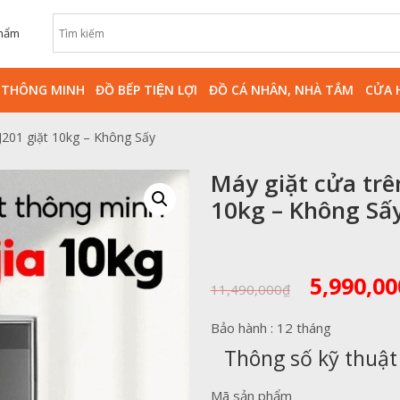
phẩm
̀ THÔNG MINH
ĐỒ BẾP TIỆN LỢI
ĐỒ CÁ NHÂN, NHÀ TẮM
CỬA 
J201 giặt 10kg – Không Sấy
Máy giặt cửa trê
10kg – Không Sấ
Giá
5,990,00
11,490,000
₫
gốc
là:
Bảo hành : 12 tháng
11,490,0
Thông số kỹ thuật
Mã sản phẩm