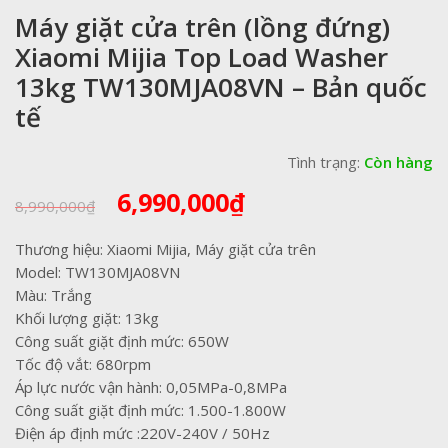
Máy giặt cửa trên (lồng đứng)
Xiaomi Mijia Top Load Washer
13kg TW130MJA08VN – Bản quốc
tế
Tình trạng:
Còn hàng
Giá
Giá
6,990,000
₫
8,990,000
₫
gốc
hiện
là:
tại
Thương hiệu: Xiaomi Mijia, Máy giặt cửa trên
8,990,000₫.
là:
Model: TW130MJA08VN
6,990,000₫.
Màu: Trắng
Khối lượng giặt: 13kg
Công suất giặt định mức: 650W
Tốc độ vắt: 680rpm
Áp lực nước vận hành: 0,05MPa-0,8MPa
Công suất giặt định mức: 1.500-1.800W
Điện áp định mức :220V-240V / 50Hz