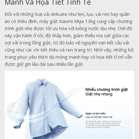
Manh Và Họa Tiết Tinh Tế
Đối với những loại vải delicate như len, lụa, vải ren hay quần
áo có thêu đính, máy giặt Xiaomi Mijia 13kg cung cấp chương
trình giặt nhẹ được tối ưu hóa với luồng nước dịu nhẹ. Chế độ
này vận hành ở tốc độ thấp hơn, giảm thiểu ma sát giữa các
sợi vải trong lồng giặt, từ đó bảo vệ nguyên vẹn kết cấu vải
cũng như các chi tiết thêu và ren trang trí. Nhờ vậy, những bộ
trang phục yêu thích dù mỏng manh hay có họa tiết tỉ mỉ vẫn
được giữ gìn lâu dài sau nhiều lần giặt.