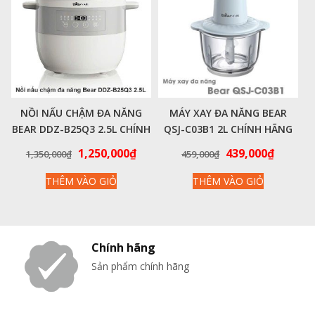
NỒI NẤU CHẬM ĐA NĂNG
MÁY XAY ĐA NĂNG BEAR
BEAR DDZ-B25Q3 2.5L CHÍNH
QSJ-C03B1 2L CHÍNH HÃNG
HÃNG VIỆT NAM
VIỆT NAM
Giá
Giá
Giá
Giá
1,250,000
₫
439,000
₫
1,350,000
₫
459,000
₫
gốc
hiện
gốc
hiện
THÊM VÀO GIỎ
THÊM VÀO GIỎ
là:
tại
là:
tại
1,350,000₫.
là:
459,000₫.
là:
1,250,000₫.
439,000
Chính hãng
Sản phẩm chính hãng