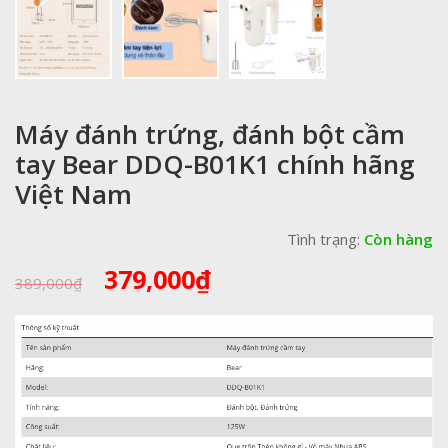
Máy đánh trứng, đánh bột cầm
tay Bear DDQ-B01K1 chính hãng
Việt Nam
Tình trạng:
Còn hàng
Giá
Giá
379,000
₫
389,000
₫
gốc
hiện
là:
tại
389,000₫.
là:
379,000₫.