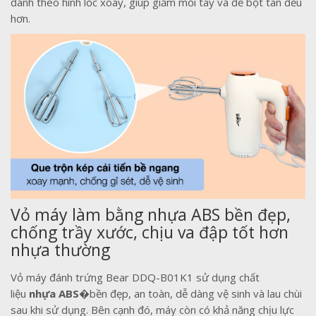
đánh theo hình lốc xoáy, giúp giảm mỏi tay và để bọt tan đều
hơn.
Vỏ máy làm bằng nhựa ABS bền đẹp,
chống trầy xước, chịu va đập tốt hơn
nhựa thường
Vỏ máy đánh trứng Bear DDQ-B01K1 sử dụng chất
liệu
nhựa ABS�
bền đẹp, an toàn, dễ dàng vệ sinh và lau chùi
sau khi sử dụng. Bên cạnh đó, máy còn có khả năng chịu lực