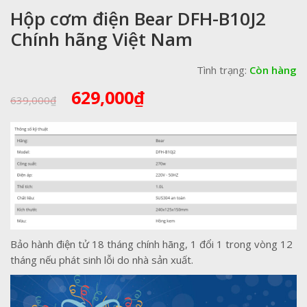
Hộp cơm điện Bear DFH-B10J2
Chính hãng Việt Nam
Tình trạng:
Còn hàng
Giá
Giá
629,000
₫
639,000
₫
gốc
hiện
là:
tại
639,000₫.
là:
629,000₫.
Bảo hành điện tử 18 tháng chính hãng, 1 đổi 1 trong vòng 12
tháng nếu phát sinh lỗi do nhà sản xuất.