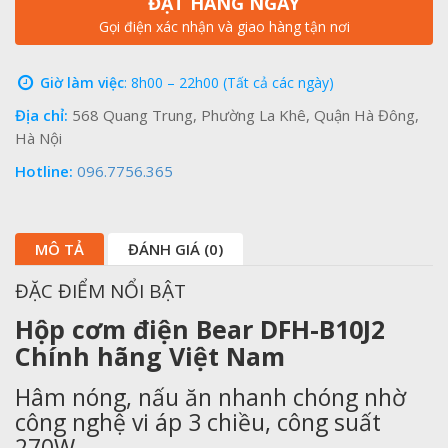
ĐẶT HÀNG NGAY
Gọi điện xác nhận và giao hàng tận nơi
Giờ làm việc
: 8h00 – 22h00 (Tất cả các ngày)
Địa chỉ:
568 Quang Trung, Phường La Khê, Quận Hà Đông,
Hà Nội
Hotline:
096.7756.365
MÔ TẢ
ĐÁNH GIÁ (0)
ĐẶC ĐIỂM NỔI BẬT
Hộp cơm điện Bear DFH-B10J2
Chính hãng Việt Nam
Hâm nóng, nấu ăn nhanh chóng nhờ
công nghệ vi áp 3 chiều, công suất
270W