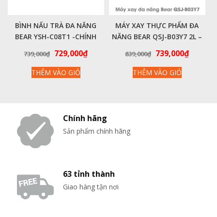
BÌNH NẤU TRÀ ĐA NĂNG
MÁY XAY THỰC PHẨM ĐA
BEAR YSH-C08T1 -CHÍNH
NĂNG BEAR QSJ-B03Y7 2L –
HÃNG VIỆT NAM
CHÍNH HÃNG VIỆT NAM
Giá
Giá
Giá
Giá
729,000
₫
739,000
₫
739,000
₫
839,000
₫
gốc
hiện
gốc
hiện
THÊM VÀO GIỎ
THÊM VÀO GIỎ
là:
tại
là:
tại
739,000₫.
là:
839,000₫.
là:
729,000₫.
739,000
Chính hãng
Sản phẩm chính hãng
63 tỉnh thành
Giao hàng tận nơi