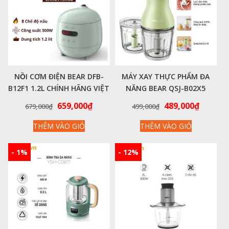
NỒI CƠM ĐIỆN BEAR DFB-
MÁY XAY THỰC PHẨM ĐA
B12F1 1.2L CHÍNH HÃNG VIỆT
NĂNG BEAR QSJ-B02X5
NAM
CHÍNH HÃNG VIỆT NAM
Giá
Giá
Giá
Giá
659,000
₫
489,000
₫
679,000
₫
499,000
₫
gốc
hiện
gốc
hiện
THÊM VÀO GIỎ
THÊM VÀO GIỎ
là:
tại
là:
tại
679,000₫.
là:
499,000₫.
là:
659,000₫.
489,000
- 1%
- 12%