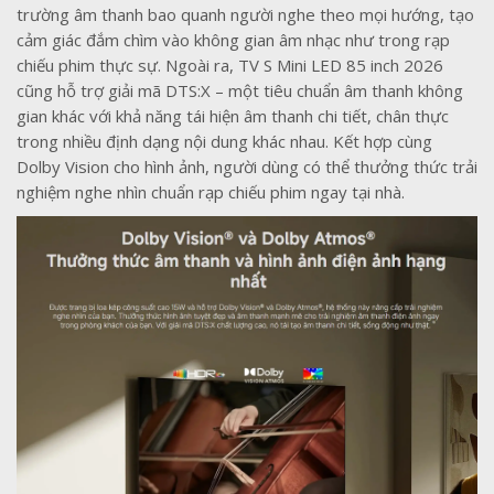
trường âm thanh bao quanh người nghe theo mọi hướng, tạo
cảm giác đắm chìm vào không gian âm nhạc như trong rạp
chiếu phim thực sự. Ngoài ra, TV S Mini LED 85 inch 2026
cũng hỗ trợ giải mã DTS:X – một tiêu chuẩn âm thanh không
gian khác với khả năng tái hiện âm thanh chi tiết, chân thực
trong nhiều định dạng nội dung khác nhau. Kết hợp cùng
Dolby Vision cho hình ảnh, người dùng có thể thưởng thức trải
nghiệm nghe nhìn chuẩn rạp chiếu phim ngay tại nhà.