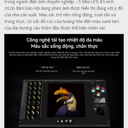
trong ngành điện ảnh chuyên nghiệp – S Mini LED 85 inch
2026 đảm bảo nội dung phim ảnh được hiển thị đúng với ý đồ
của nhà sản xuất. Màu sắc trở nên sống động, tươi tắn và
trung thực, từ sắc đỏ rực của hoàng hôn đến màu xanh lam
của đại dương sâu thẳm đều được thể hiện chính xác.