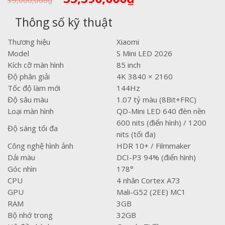
39,000,000
₫
gốc
hiện
là:
tại
Thông số kỹ thuật
39,000,000₫.
là:
33,390,000₫.
Thương hiệu
Xiaomi
Model
S Mini LED 2026
Kích cỡ màn hình
85 inch
Độ phân giải
4K 3840 × 2160
Tốc độ làm mới
144Hz
Độ sâu màu
1.07 tỷ màu (8Bit+FRC)
Loại màn hình
QD-Mini LED 640 đèn nền
600 nits (điển hình) / 1200
Độ sáng tối đa
nits (tối đa)
Công nghệ hình ảnh
HDR 10+ / Filmmaker
Dải màu
DCI-P3 94% (điển hình)
Góc nhìn
178°
CPU
4 nhân Cortex A73
GPU
Mali-G52 (2EE) MC1
RAM
3GB
Bộ nhớ trong
32GB