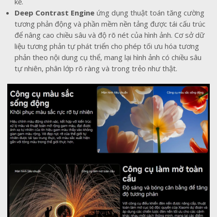
kể.
Deep Contrast Engine
ứng dụng thuật toán tăng cường
tương phản động và phần mềm nền tảng được tái cấu trúc
để nâng cao chiều sâu và độ rõ nét của hình ảnh. Cơ sở dữ
liệu tương phản tự phát triển cho phép tối ưu hóa tương
phản theo nội dung cụ thể, mang lại hình ảnh có chiều sâu
tự nhiên, phân lớp rõ ràng và trong trẻo như thật.