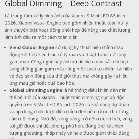
Global Dimming – Deep Contrast
Là trung tâm xử lý hình ảnh của Xiaomi S Mini LED 85 inch
2026, Xiaomi Visual Engine bao gồm nhiều thuật toán xử lý
ảnh chuyên biệt hoạt động phối hợp để nâng cao chất lượng
hình ảnh đầu ra một cách toàn diện.
Vivid Colour Engine
sử dụng kỹ thuật hiệu chỉnh màu
động kết hợp kiến trúc xử lý màu và thuật toán mở rộng
gam màu. Công nghệ này ánh xạ tín hiệu màu sắc dải hẹp
sang không gian gam màu rộng một cách tự nhiên, tái hiện
vẻ đẹp sinh động của thế giới thực mà không gây ra hiệu
ứng màu giả hoặc quá bão hòa.
Global Dimming Engine
là hệ thống điều khiển đèn nền
thế hệ mới của Xiaomi. Thuật toán dimming cục bộ độc
quyền trên S Mini LED 85 inch 2026 có khả năng dự đoán
và áp dụng chiến lược điều chỉnh đèn nền tối ưu cho từng
cảnh nội dung. Nhờ đó, vùng sáng trở nên rực rỡ hơn, vùng
tối giữ được chi tiết phong phú hơn, đồng thời các hiện
tượng ghosting, nhấp nháy và halo được giảm thiểu đáng