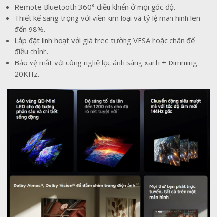
Remote Bluetooth 360° điều khiển ở mọi góc độ.
Thiết kế sang trọng với viền kim loại và tỷ lệ màn hình lên
đến 98%.
Lắp đặt linh hoạt với giá treo tường VESA hoặc chân đế
điều chỉnh.
Bảo vệ mắt với công nghệ lọc ánh sáng xanh + Dimming
20KHz.