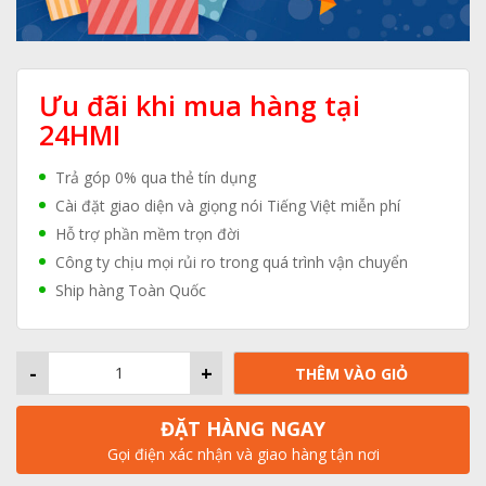
Ưu đãi khi mua hàng tại
24HMI
Trả góp 0% qua thẻ tín dụng
Cài đặt giao diện và giọng nói Tiếng Việt miễn phí
Hỗ trợ phần mềm trọn đời
Công ty chịu mọi rủi ro trong quá trình vận chuyển
Ship hàng Toàn Quốc
-
+
THÊM VÀO GIỎ
ĐẶT HÀNG NGAY
Gọi điện xác nhận và giao hàng tận nơi