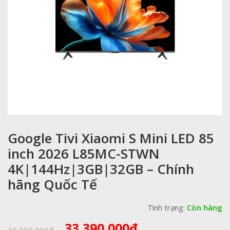
Google Tivi Xiaomi S Mini LED 85
inch 2026 L85MC-STWN
4K|144Hz|3GB|32GB – Chính
hãng Quốc Tế
Tình trạng:
Còn hàng
Giá
Giá
33,390,000
₫