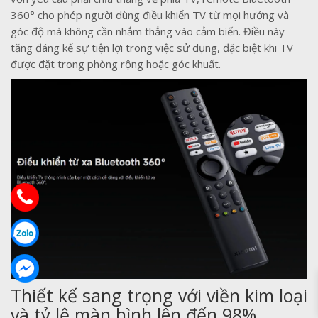
360° cho phép người dùng điều khiển TV từ mọi hướng và
góc độ mà không cần nhắm thẳng vào cảm biến. Điều này
tăng đáng kể sự tiện lợi trong việc sử dụng, đặc biệt khi TV
được đặt trong phòng rộng hoặc góc khuất.
Thiết kế sang trọng với viền kim loại
và tỷ lệ màn hình lên đến 98%