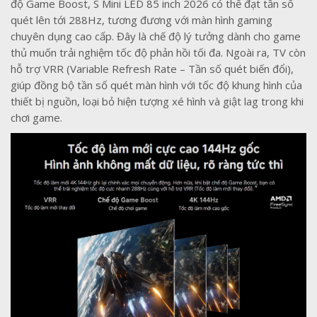
độ Game Boost, S Mini LED 85 inch 2026 có thể đạt tần số
quét lên tới 288Hz, tương đương với màn hình gaming
chuyên dụng cao cấp. Đây là chế độ lý tưởng dành cho game
thủ muốn trải nghiệm tốc độ phản hồi tối đa. Ngoài ra, TV còn
hỗ trợ VRR (Variable Refresh Rate – Tần số quét biến đổi),
giúp đồng bộ tần số quét màn hình với tốc độ khung hình của
thiết bị nguồn, loại bỏ hiện tượng xé hình và giật lag trong khi
chơi game.