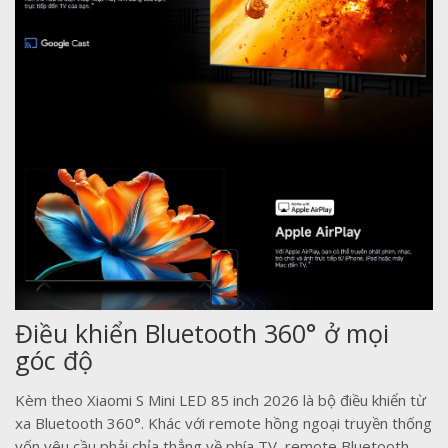
Điều khiển Bluetooth 360° ở mọi
góc độ
Kèm theo Xiaomi S Mini LED 85 inch 2026 là bộ điều khiển từ
xa Bluetooth 360°. Khác với remote hồng ngoại truyền thống
vốn yêu cầu phải chỉa thẳng về phía TV, remote Bluetooth