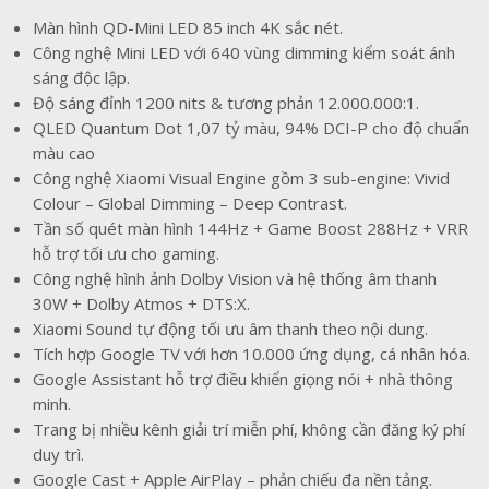
Màn hình QD-Mini LED 85 inch 4K sắc nét.
Công nghệ Mini LED với 640 vùng dimming kiểm soát ánh
sáng độc lập.
Độ sáng đỉnh 1200 nits & tương phản 12.000.000:1.
QLED Quantum Dot 1,07 tỷ màu, 94% DCI-P cho độ chuẩn
màu cao
Công nghệ Xiaomi Visual Engine gồm 3 sub-engine: Vivid
Colour – Global Dimming – Deep Contrast.
Tần số quét màn hình 144Hz + Game Boost 288Hz + VRR
hỗ trợ tối ưu cho gaming.
Công nghệ hình ảnh Dolby Vision và hệ thống âm thanh
30W + Dolby Atmos + DTS:X.
Xiaomi Sound tự động tối ưu âm thanh theo nội dung.
Tích hợp Google TV với hơn 10.000 ứng dụng, cá nhân hóa.
Google Assistant hỗ trợ điều khiển giọng nói + nhà thông
minh.
Trang bị nhiều kênh giải trí miễn phí, không cần đăng ký phí
duy trì.
Google Cast + Apple AirPlay – phản chiếu đa nền tảng.