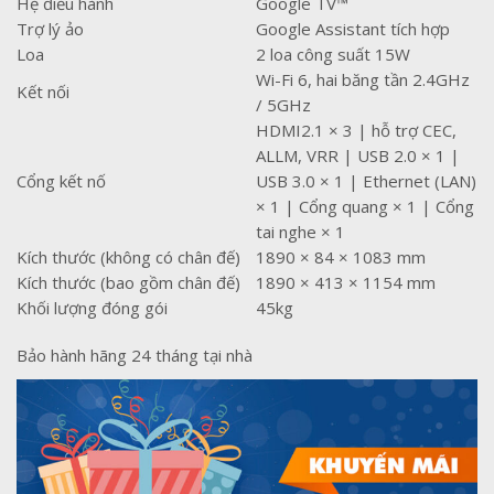
Hệ điều hành
Google TV™
Trợ lý ảo
Google Assistant tích hợp
Loa
2 loa công suất 15W
Wi-Fi 6, hai băng tần 2.4GHz
Kết nối
/ 5GHz
HDMI2.1 × 3 | hỗ trợ CEC,
ALLM, VRR | USB 2.0 × 1 |
Cổng kết nố
USB 3.0 × 1 | Ethernet (LAN)
× 1 | Cổng quang × 1 | Cổng
tai nghe × 1
Kích thước (không có chân đế)
1890 × 84 × 1083 mm
Kích thước (bao gồm chân đế)
1890 × 413 × 1154 mm
Khối lượng đóng gói
45kg
Bảo hành hãng 24 tháng tại nhà