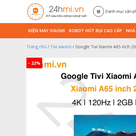
Danh mục sản 
ĐIỆN MÁY XIAOMI
ROBOT HÚT BỤI CAO CẤP
NHA
Trang chủ
/
Tivi xiaomi
/ Google Tivi Xiaomi A65 inch
- 22%