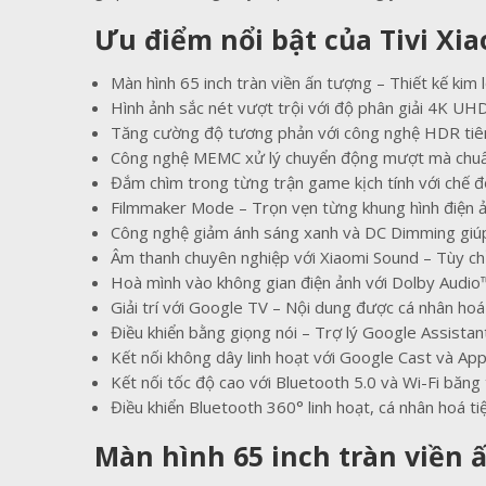
Ưu điểm nổi bật của Tivi Xia
Màn hình 65 inch tràn viền ấn tượng – Thiết kế kim l
Hình ảnh sắc nét vượt trội với độ phân giải 4K UH
Tăng cường độ tương phản với công nghệ HDR tiên
Công nghệ MEMC xử lý chuyển động mượt mà chuẩ
Đắm chìm trong từng trận game kịch tính với ch
Filmmaker Mode – Trọn vẹn từng khung hình điện 
Công nghệ giảm ánh sáng xanh và DC Dimming giúp
Âm thanh chuyên nghiệp với Xiaomi Sound – Tùy ch
Hoà mình vào không gian điện ảnh với Dolby Audio
Giải trí với Google TV – Nội dung được cá nhân hoá
Điều khiển bằng giọng nói – Trợ lý Google Assistan
Kết nối không dây linh hoạt với Google Cast và App
Kết nối tốc độ cao với Bluetooth 5.0 và Wi-Fi băng
Điều khiển Bluetooth 360° linh hoạt, cá nhân hoá t
Màn hình 65 inch tràn viền ấ