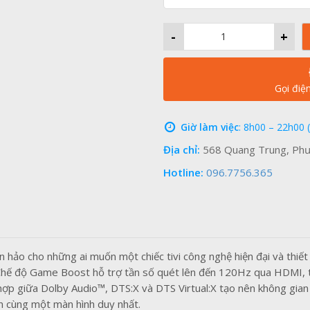
-
+
Gọi điệ
Giờ làm việc
: 8h00 – 22h00 
Địa chỉ:
568 Quang Trung, Phư
Hotline:
096.7756.365
n hảo cho những ai muốn một chiếc tivi công nghệ hiện đại và thi
. Chế độ Game Boost hỗ trợ tần số quét lên đến 120Hz qua HDMI, 
hợp giữa Dolby Audio™, DTS:X và DTS Virtual:X tạo nên không gian
ên cùng một màn hình duy nhất.