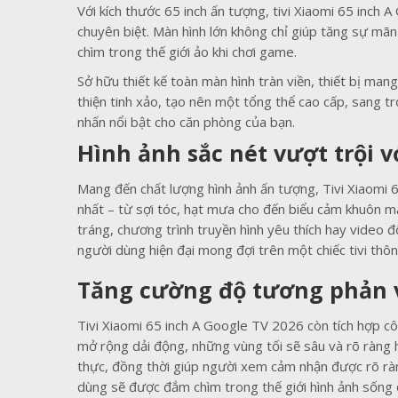
Với kích thước 65 inch ấn tượng, tivi Xiaomi 65 inch 
chuyên biệt. Màn hình lớn không chỉ giúp tăng sự mãn
chìm trong thế giới ảo khi chơi game.
Sở hữu thiết kế toàn màn hình tràn viền, thiết bị mang
thiện tinh xảo, tạo nên một tổng thể cao cấp, sang tr
nhấn nổi bật cho căn phòng của bạn.
Hình ảnh sắc nét vượt trội v
Mang đến chất lượng hình ảnh ấn tượng, Tivi Xiaomi 6
nhất – từ sợi tóc, hạt mưa cho đến biểu cảm khuôn m
tráng, chương trình truyền hình yêu thích hay video đ
người dùng hiện đại mong đợi trên một chiếc tivi thô
Tăng cường độ tương phản v
Tivi Xiaomi 65 inch A Google TV 2026 còn tích hợp c
mở rộng dải động, những vùng tối sẽ sâu và rõ ràng 
thực, đồng thời giúp người xem cảm nhận được rõ ràn
dùng sẽ được đắm chìm trong thế giới hình ảnh sống