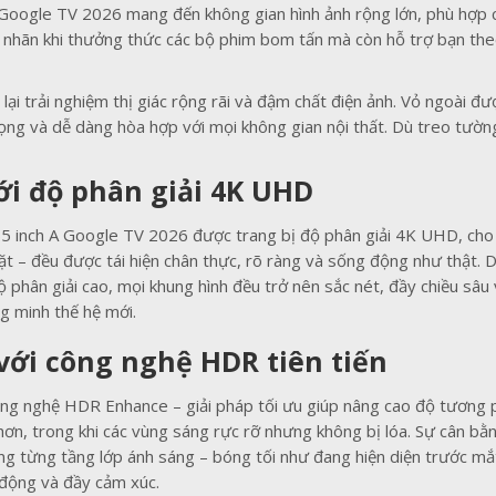
A Google TV 2026 mang đến không gian hình ảnh rộng lớn, phù hợp ch
 nhãn khi thưởng thức các bộ phim bom tấn mà còn hỗ trợ bạn theo 
 lại trải nghiệm thị giác rộng rãi và đậm chất điện ảnh. Vỏ ngoài đ
ọng và dễ dàng hòa hợp với mọi không gian nội thất. Dù treo tường 
ới độ phân giải 4K UHD
5 inch A Google TV 2026 được trang bị độ phân giải 4K UHD, cho kh
ặt – đều được tái hiện chân thực, rõ ràng và sống động như thật.
ộ phân giải cao, mọi khung hình đều trở nên sắc nét, đầy chiều sâu 
ng minh thế hệ mới.
ới công nghệ HDR tiên tiến
ông nghệ HDR Enhance – giải pháp tối ưu giúp nâng cao độ tương p
hơn, trong khi các vùng sáng rực rỡ nhưng không bị lóa. Sự cân b
g từng tầng lớp ánh sáng – bóng tối như đang hiện diện trước mắt
 động và đầy cảm xúc.