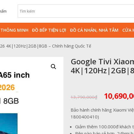
phẩm
̀ THÔNG MINH
ĐỒ BẾP TIỆN LỢI
ĐỒ CÁ NHÂN, NHÀ TẮM
CỬA 
 2026 4K|120Hz|2GB|8GB – Chính hãng Quốc Tế
Google Tivi Xiao
4K|120Hz|2GB|8
Giá
10,690,0
13,790,000
₫
gốc
là:
Bảo hành chính hãng Xiaomi Việ
13,790,0
1800400410)
Giảm thêm 100.000đ khách t
Bên nào bán rẻ hơn, 24hmi b