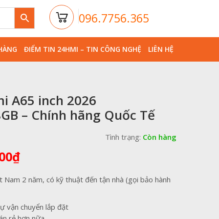
096.7756.365
HÀNG
ĐIỂM TIN 24HMI – TIN CÔNG NGHỆ
LIÊN HỆ
mi A65 inch 2026
GB – Chính hãng Quốc Tế
Tình trạng:
Còn hàng
Giá
00
₫
hiện
tại
t Nam 2 năm, có kỹ thuật đến tận nhà (gọi bảo hành
00₫.
là:
10,690,000₫.
ự vận chuyển lắp đặt
án rẻ hơn nữa