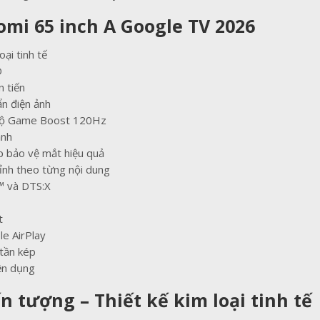
omi 65 inch A Google TV 2026
oại tinh tế
D
 tiến
n điện ảnh
ế độ Game Boost 120Hz
ảnh
 bảo vệ mắt hiệu quả
ỉnh theo từng nội dung
™ và DTS:X
t
le AirPlay
 tần kép
iện dụng
n tượng – Thiết kế kim loại tinh tế