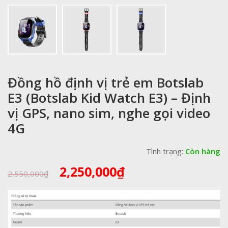
Đồng hồ định vị trẻ em Botslab
E3 (Botslab Kid Watch E3) – Định
vị GPS, nano sim, nghe gọi video
4G
Tình trạng:
Còn hàng
Giá
Giá
2,250,000
₫
2,550,000
₫
gốc
hiện
là:
tại
2,550,000₫.
là:
2,250,000₫.