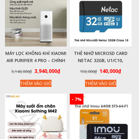
MÁY LỌC KHÔNG KHÍ XIAOMI
THẺ NHỚ MICROSD CARD
AIR PURIFIER 4 PRO – CHÍNH
NETAC 32GB, U1/C10,
HÃNG
NETAC, RETAIL PACK
Giá
Giá
Giá
Giá
3,940,000
₫
140,000
₫
5,140,000
₫
150,000
₫
gốc
hiện
gốc
hiện
THÊM VÀO GIỎ
THÊM VÀO GIỎ
là:
tại
là:
tại
5,140,000₫.
là:
150,000₫.
là:
3,940,000₫.
140,000
- 7%