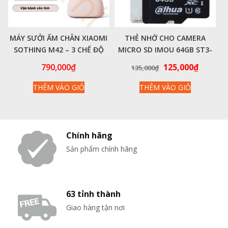
MÁY SƯỞI ẤM CHÂN XIAOMI
THẺ NHỚ CHO CAMERA
SOTHING M42 – 3 CHẾ ĐỘ
MICRO SD IMOU 64GB ST3-
NHIỆT
64-F1
Giá
Giá
790,000
₫
125,000
₫
135,000
₫
gốc
hiện
THÊM VÀO GIỎ
THÊM VÀO GIỎ
là:
tại
135,000₫.
là:
125,000
Chính hãng
Sản phẩm chính hãng
63 tỉnh thành
Giao hàng tận nơi