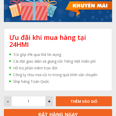
Ưu đãi khi mua hàng tại
24HMI
Trả góp 0% qua thẻ tín dụng
Cài đặt giao diện và giọng nói Tiếng Việt miễn phí
Hỗ trợ phần mềm trọn đời
Công ty chịu mọi rủi ro trong quá trình vận chuyển
Ship hàng Toàn Quốc
-
+
THÊM VÀO GIỎ
ĐẶT HÀNG NGAY