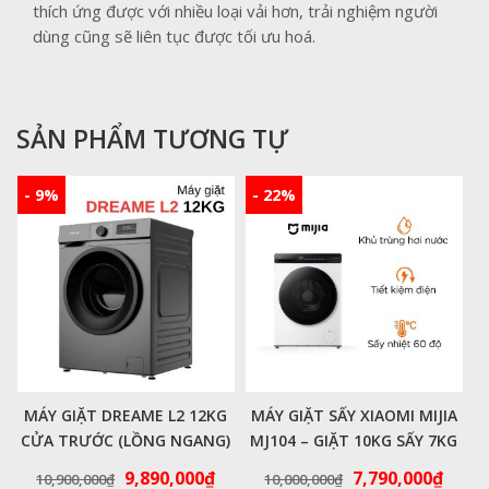
thích ứng được với nhiều loại vải hơn, trải nghiệm người
dùng cũng sẽ liên tục được tối ưu hoá.
SẢN PHẨM TƯƠNG TỰ
- 9%
- 22%
MÁY GIẶT DREAME L2 12KG
MÁY GIẶT SẤY XIAOMI MIJIA
CỬA TRƯỚC (LỒNG NGANG)
MJ104 – GIẶT 10KG SẤY 7KG
DWF12L21SASE – DD
MODEL 2025
Giá
Giá
Giá
Giá
9,890,000
₫
7,790,000
₫
10,900,000
₫
10,000,000
₫