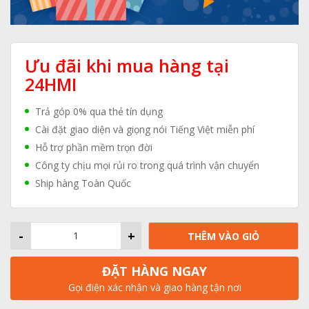
Ưu đãi khi mua hàng tại
24HMI
Trả góp 0% qua thẻ tín dụng
Cài đặt giao diện và giọng nói Tiếng Việt miễn phí
Hỗ trợ phần mềm trọn đời
Công ty chịu mọi rủi ro trong quá trình vận chuyển
Ship hàng Toàn Quốc
-
+
THÊM VÀO GIỎ
ĐẶT HÀNG NGAY
Gọi điện xác nhận và giao hàng tận nơi