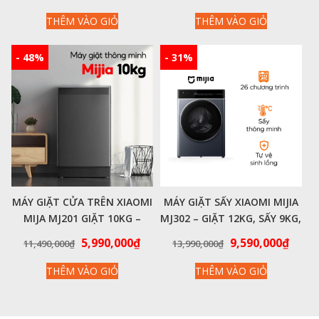
INVERTER, CÔNG NGHỆ AI,
gốc
hiện
gốc
hiện
GIẶT HƠI NƯỚC DIỆT KHUẨN
THÊM VÀO GIỎ
THÊM VÀO GIỎ
là:
tại
là:
tại
10,900,000₫.
là:
10,000,000₫.
là:
9,890,000₫.
7,790
- 48%
- 31%
MÁY GIẶT CỬA TRÊN XIAOMI
MÁY GIẶT SẤY XIAOMI MIJIA
MIJA MJ201 GIẶT 10KG –
MJ302 – GIẶT 12KG, SẤY 9KG,
KHÔNG SẤY
26 CHƯƠNG TRÌNH GIẶT
Giá
Giá
Giá
Giá
5,990,000
₫
9,590,000
₫
11,490,000
₫
13,990,000
₫
gốc
hiện
gốc
hiện
THÊM VÀO GIỎ
THÊM VÀO GIỎ
là:
tại
là:
tại
11,490,000₫.
là:
13,990,000₫.
là:
5,990,000₫.
9,590