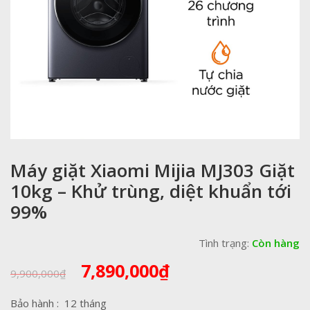
Máy giặt Xiaomi Mijia MJ303 Giặt
10kg – Khử trùng, diệt khuẩn tới
99%
Tình trạng:
Còn hàng
Giá
Giá
7,890,000
₫
9,900,000
₫
gốc
hiện
là:
tại
Bảo hành : 12 tháng