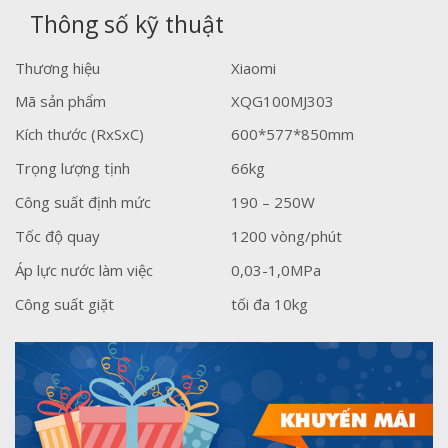
9,900,000₫.
là:
Thông số kỹ thuật
7,890,000₫.
Thương hiệu
Xiaomi
Mã sản phẩm
XQG100MJ303
Kích thước (RxSxC)
600*577*850mm
Trọng lượng tịnh
66kg
Công suất định mức
190 – 250W
Tốc độ quay
1200 vòng/phút
Áp lực nước làm việc
0,03-1,0MPa
Công suất giặt
tối đa 10kg