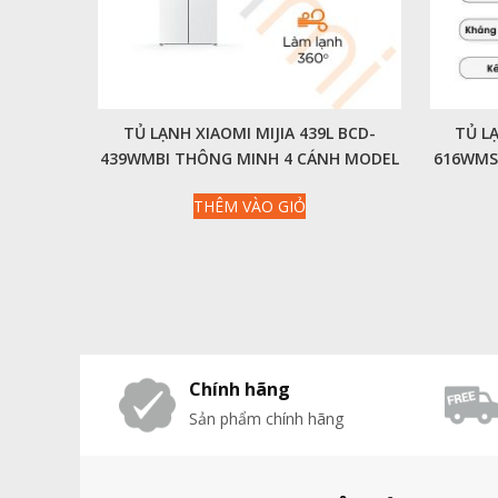
TỦ LẠNH XIAOMI MIJIA 439L BCD-
TỦ LẠ
439WMBI THÔNG MINH 4 CÁNH MODEL
616WMSA
MỚI NHẤT 2024
THÊM VÀO GIỎ
Chính hãng
Sản phẩm chính hãng