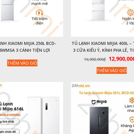
NH XIAOMI MIJIA 256L BCD-
TỦ LẠNH XIAOMI MIJIA 400L – 
6WMSA 3 CÁNH TIỆN LỢI
3 CỬA KIỂU Ý, KÍNH PHA LÊ, T
ĐIỆN
Giá
12,900,00
16,000,000
₫
THÊM VÀO GIỎ
gốc
THÊM VÀO GIỎ
là:
16,000,00