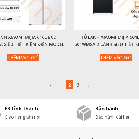
NH XIAOMI MIJIA 616L BCD-
TỦ LẠNH XIAOMI MIJIA 501
 SIÊU TIẾT KIỆM ĐIỆN MODEL
501WMSA 2 CÁNH SIÊU TIẾT K
2025
THÔNG MINH, ÊM ÁI
THÊM VÀO GIỎ
THÊM VÀO GIỎ
←
1
2
3
→
63 tỉnh thành
Bảo hành
Giao hàng tận nơi
Bảo hành dài hạn