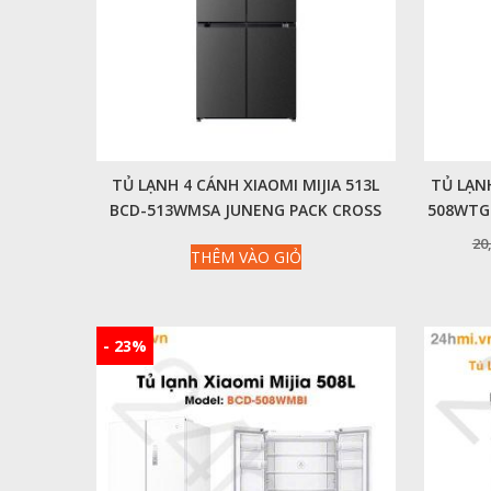
TỦ LẠNH 4 CÁNH XIAOMI MIJIA 513L
TỦ LẠNH
BCD-513WMSA JUNENG PACK CROSS
508WTGB
20
THÊM VÀO GIỎ
- 23%