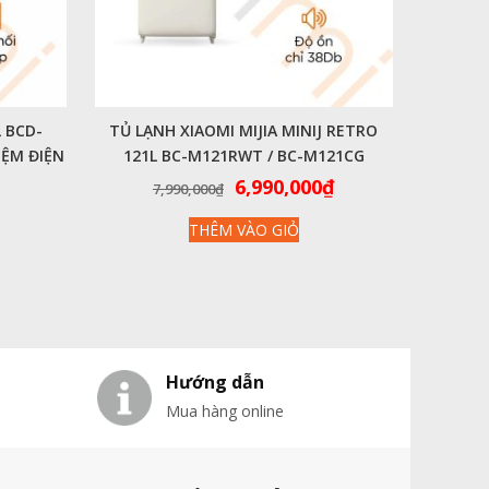
L BCD-
TỦ LẠNH XIAOMI MIJIA MINIJ RETRO
IỆM ĐIỆN
121L BC-M121RWT / BC-M121CG
Giá
Giá
6,990,000
₫
7,990,000
₫
gốc
hiện
THÊM VÀO GIỎ
là:
tại
7,990,000₫.
là:
6,990,000₫.
Hướng dẫn
Mua hàng online