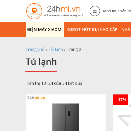
Danh mục sản 
ĐIỆN MÁY XIAOMI
ROBOT HÚT BỤI CAO CẤP
NHA
Trang chủ
/
Tủ lạnh
/ Trang 2
Tủ lạnh
Hiển thị 13–24 của 34 kết quả
- 17%