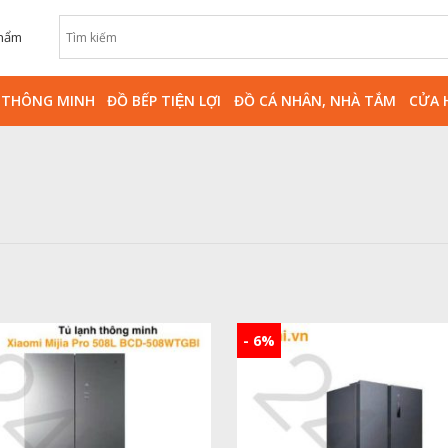
phẩm
̀ THÔNG MINH
ĐỒ BẾP TIỆN LỢI
ĐỒ CÁ NHÂN, NHÀ TẮM
CỬA 
- 6%