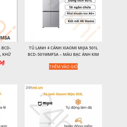
L BCD-
TỦ LẠNH 4 CÁNH XIAOMI MIJIA 501L
, KHỬ
BCD-501WMFSA – MÀU BẠC ÁNH KIM
CAO CẤP
Giá
0
₫
THÊM VÀO GIỎ
hiện
tại
0₫.
là:
10,790,000₫.