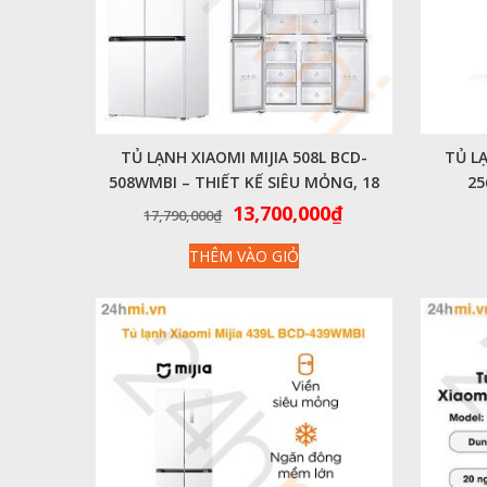
TỦ LẠNH XIAOMI MIJIA 508L BCD-
TỦ LẠ
508WMBI – THIẾT KẾ SIÊU MỎNG, 18
25
NGĂN CHỨA, KẾT NỐI APP THÔNG
Giá
Giá
13,700,000
₫
17,790,000
₫
MINH
gốc
hiện
THÊM VÀO GIỎ
là:
tại
17,790,000₫.
là:
13,700,000₫.