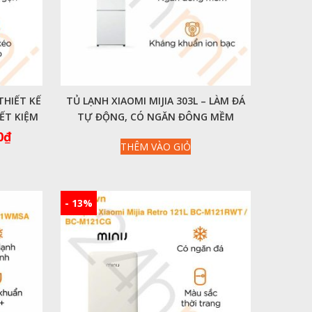
THIẾT KẾ
TỦ LẠNH XIAOMI MIJIA 303L – LÀM ĐÁ
IẾT KIỆM
TỰ ĐỘNG, CÓ NGĂN ĐÔNG MỀM
Giá
0
₫
THÊM VÀO GIỎ
hiện
tại
0₫.
là:
12,900,000₫.
- 13%