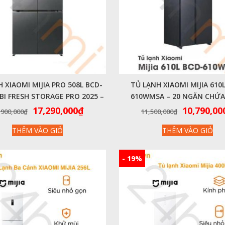
 XIAOMI MIJIA PRO 508L BCD-
TỦ LẠNH XIAOMI MIJIA 610
I FRESH STORAGE PRO 2025 –
610WMSA – 20 NGĂN CHỨA
THIẾT KẾ SIÊU MỎNG
KHUẨN 99,99%
Giá
Giá
Giá
17,290,000
₫
10,790,00
,900,000
₫
11,500,000
₫
gốc
hiện
gốc
THÊM VÀO GIỎ
THÊM VÀO GIỎ
là:
tại
là:
20,900,000₫.
là:
11,500,00
17,290,000₫.
- 19%